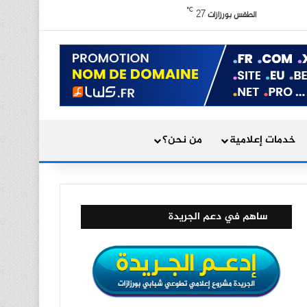
X
فيسبوك
يوتيوب
انستقرام
ملخص الموقع RSS
℃
27
الوضع المظلم
الطقس بورزازات
بحث عن
خدمات إعلامية
من نحن؟
ساهم في دعم الجريدة