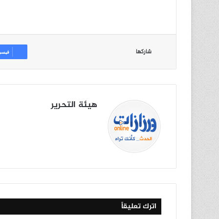
شاركها
فيسب
هيئة التحرير
موق
في
X
يوتي
انس
‫Tik
ع
سب
وب
تقرا
To
الوي
وك
م
k
ب
اترك تعليقاً