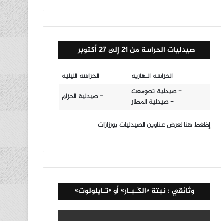
صيدليات الحراسة من 21 إلى 27 أكتوبر
الحراسة النهارية
الحراسة الليلية
- صيدلية تصومعت
- صيدلية الحزام
- صيدلية المطار
إظغط هنا لعرض عناوين الصيدليات بورزازات
وثائقي : نبتة «الكَـبـار» أو «تـايلولوت»