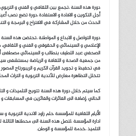
دورة هذه السنة ،تجمع بين الثقافي و الفني و التربوي
أجل التكوين و الافادة و الاستفادة ،دورة تضع نصب أع
الحدث من خلال المشاركة في الاقتراح و البرمجة و التن
دورة التواصل و الابداع و المواطنة ،تحتضن هذه السنة
الإعلامي و السينمائي و الحقوقي و الفني و الثقافي، 
الصحفي عبد اللطيف بنطالب و السينمائي مصطفى أفقي
من جمعية الصحة و الثقافة و الرياضة بمستشفى سيدي
في تحفيظ و تجويد القرآن الكريم و الريبورتاج المصور
تتخلل التظاهرة معارض للأندية التربوية و التراث المح
كما سيتم خلال دورة هذه السنة تتويج التلميذات و الت
الحالي ،إضافة الى الفائزات والفائزين في المسابقات و
الأيام الثقافية للمؤسسة حلم راود الاندية التربوية و
ادارة المؤسسة ،لتصل هذه السنة الى محطتها الثالثة لت
التلميذ ،خدمة للمؤسسة و الوطن.