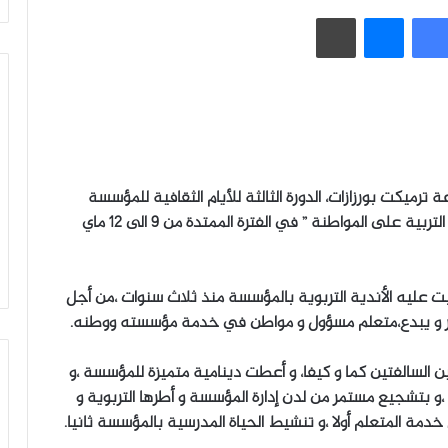
فيسبوك
ماسنجر
طباعة
ترميكت بورزازات، الدورة الثالثة للأيام الثقافية للمؤسسة
تحت شعار : ” النادي التربوي : فضاء للتواصل و الابداع و التربية على المواطنة ” في الفترة الممتدة من 9 الى 12 ماي
أبت عليه الأندية التربوية بالمؤسسة منذ ثلاث سنوات ،من أجل
ادر و يبدع،متعلم مسؤول و مواطن في خدمة مؤسسته ووطنه.
ين السالفتين كما و كيفا، و أعطت دينامية متميزة للمؤسسة ،و
ة ،و بتشجيع مستمر من لدن إدارة المؤسسة و أطرها التربوية و
جل خدمة المتعلم أولا ،و تنشيط الحياة المدرسية بالمؤسسة ثانيا.