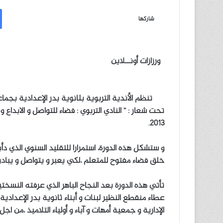
ر
س
شاركها
ل
ب
ر
ورزازات أونــلاين
ي
د
ا
تنظم الأندية التربوية بثانوية بدر الإعدادية بجماعة 
إ
ل
2013.
ك
ت
ر
و ستشكل هذه الدورة، استمرارا للتقليد السنوي الذي د
و
خلق فضاء مفتوح للمتعلم ،لكي يعبر و يتواصل و يب
ن
ي
تأتي هذه الدورة بعد النجاح الباهر الذي عرفته النسخت
ا
عطاء منقطع النظير لبنات و أبناء ثانوية بدر الإعدادي
الإدارية و جمعية أمهات و آباء و أولياء التلاميذ ،من ا