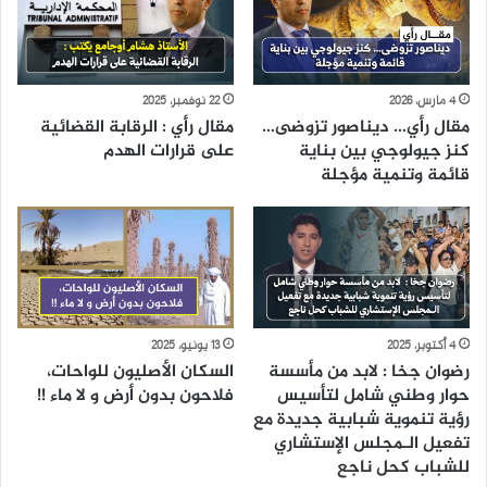
4 مارس، 2026
22 نوفمبر، 2025
مقال رأي… ديناصور تزوضى…
مقال رأي : الرقابة القضائية
كنز جيولوجي بين بناية
على قرارات الهدم
قائمة وتنمية مؤجلة
4 أكتوبر، 2025
13 يونيو، 2025
رضوان جخا : لابد من مأسسة
السكان الأصليون للواحات،
حوار وطني شامل لتأسيس
فلاحون بدون أرض و لا ماء !!
رؤية تنموية شبابية جديدة مع
تفعيل الـمجلس الإستشاري
للشباب كحل ناجع