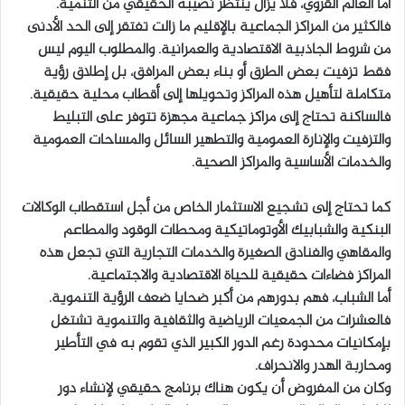
أما العالم القروي، فلا يزال ينتظر نصيبه الحقيقي من التنمية.
فالكثير من المراكز الجماعية بالإقليم ما زالت تفتقر إلى الحد الأدنى
من شروط الجاذبية الاقتصادية والعمرانية. والمطلوب اليوم ليس
فقط تزفيت بعض الطرق أو بناء بعض المرافق، بل إطلاق رؤية
متكاملة لتأهيل هذه المراكز وتحويلها إلى أقطاب محلية حقيقية.
فالساكنة تحتاج إلى مراكز جماعية مجهزة تتوفر على التبليط
والتزفيت والإنارة العمومية والتطهير السائل والمساحات العمومية
والخدمات الأساسية والمراكز الصحية.
كما تحتاج إلى تشجيع الاستثمار الخاص من أجل استقطاب الوكالات
البنكية والشبابيك الأوتوماتيكية ومحطات الوقود والمطاعم
والمقاهي والفنادق الصغيرة والخدمات التجارية التي تجعل هذه
المراكز فضاءات حقيقية للحياة الاقتصادية والاجتماعية.
أما الشباب، فهم بدورهم من أكبر ضحايا ضعف الرؤية التنموية.
فالعشرات من الجمعيات الرياضية والثقافية والتنموية تشتغل
بإمكانيات محدودة رغم الدور الكبير الذي تقوم به في التأطير
ومحاربة الهدر والانحراف.
وكان من المفروض أن يكون هناك برنامج حقيقي لإنشاء دور