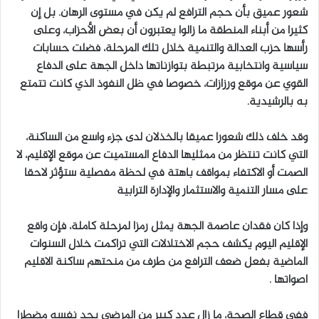
شعور عميق بأن حجم الترافع لم يكن في مستوى الرهان. بل إن
كثيرا من أبناء المنطقة ما زالوا يعتبرون أن بعض الأحزاب، وعلى
رأسها حزب العدالة والتنمية خلال تلك المرحلة، فضلت حسابات
سياسية وانتخابية مرتبطة بتوازناتها داخل الجهة على الدفاع
القوي عن موقع ورزازات، خصوصا في ظل النفوذ الذي كانت تتمتع
به بالرشيدية.
وقد خلف ذلك شعورا عميقا بالخذلان لدى جزء واسع من الساكنة،
التي كانت تنتظر من ممثليها الدفاع المستميت عن موقع الإقليم، لا
الصمت أو الاكتفاء بمواقف باهتة في لحظة مفصلية ستؤثر لاحقا
على مسار التنمية والاستثمار والإدارة الترابية
وإذا كان فقدان عاصمة الجهة يمثل رمزا لمرحلة كاملة، فإن واقع
الإقليم اليوم يكشف حجم الاختلالات التي تراكمت خلال السنوات
الماضية بفعل ضعف الترافع من طرف من منحتهم ساكنة الاقليم
اصواتها .
ففي قطاع الصحة، ما زال عدد كبير من المرضى يجد نفسه مضطرا