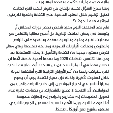
مالية ضخمة وآليات حكامة متعددة المستويات.
وهنا يطرح السؤال نفسه بإلحاح: هل تتوفر النخب التي اعتادت
تمثيل الإقليم خلال العقود الماضية على الكفاءة والقدرة اللازمتين
لمواكبة هذه التحولات؟
فلم يعد المنتخب اليوم مجرد شخص يحضر دورات المجلس أو
يتوسط في بعض الملفات الإدارية، بل أصبح مطالبا بالتفاعل مع
معطيات تقنية ومالية وقانونية معقدة، وبالقدرة على الترافع
والتفاوض وصياغة الأولويات التنموية ومتابعة تنفيذها. وهي مهام
تفرض مستوى جديدا من الكفاءة والتأهيل لا يمكن الاستهانة به.
ومن هنا تكتسي انتخابات 2026 وما بعدها أهمية خاصة، لأنها لن
تحسم فقط في أسماء المنتخبين، بل ستحدد أيضا طبيعة النخب
التي ستواكب واحدا من أكبر الأوراش الترابية التي أطلقتها الدولة
خلال السنوات الأخيرة. ولذلك فإن معيار الكفاءة يجب أن يصبح
معيارا أساسيا في اختيار المرشحين، إلى جانب النزاهة والقرب من
المواطنين، لأن التنمية لا تصنع بالشعارات، بل بكفاءات قادرة على
تحويل الطموحات إلى مشاريع والبرامج إلى إنجازات ملموسة.
أما الفرصة الثانية، وربما الأهم بالنسبة لمستقبل الجنوب الشرقي،
فيبقى مشروع نفق أوريكا ـ تيشكا.