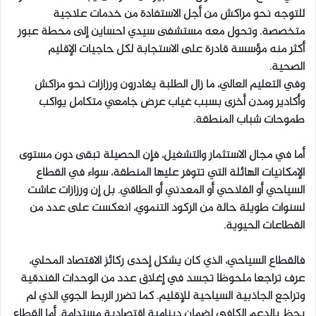
للتوجه نحو مراكش من أجل الاستفادة من خدمات علاجية
متخصصة. وتحول معه مستشفى سيدي احساين إلى محطة عبور
أكثر منه مؤسسة قادرة على الاستجابة لكل حاجيات الإقليم
الصحية.
وفي التعليم العالي، ما زال الطلبة يغادرون ورزازات نحو مراكش
وأكادير ومدن أخرى بسبب غياب عرض جامعي متكامل يواكب
طموحات شباب المنطقة.
أما في مجال الاستثمار والتشغيل، فإن الحصيلة تبقى دون مستوى
الإمكانيات الهائلة التي تتوفر عليها المنطقة، سواء في القطاع
السياحي أو الفلاحي أو المعدني أو الطاقي. بل إن ورزازات عاشت
لسنوات طويلة حالة من الركود التنموي، انعكست على عدد من
القطاعات الحيوية.
فالقطاع السياحي، الذي كان يشكل إحدى ركائز الاقتصاد المحلي،
عرف تراجعا ملحوظا تجسد في إغلاق عدد من الوحدات الفندقية
وتراجع الجاذبية السياحية للإقليم. كما تضرر الربط الجوي الذي لم
يحظ بالدعم الكافي لضمان دينامية اقتصادية مستدامة. أما القطاع