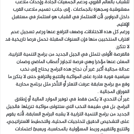
للشباب بالعالم القروي، ودعم الجمعيات الجادة، وإحداث ملاعب
معشوشبة ومجهزة بالجماعات ، إلى جانب تعميم ملاعب القرب
داخل الدواوير، لأن الاستثمار في الشباب هو استثمار في مستقبل
الإقليم.
ورغم كل هذه الاختلالات، وضعف الترافع عنها ورغم تسجيل عدم
اقتراب المنتخبين منها فإن السنوات المقبلة تحمل فرصا تاريخية قد
لا تتكرر.
فالفرصة الأولى تتمثل في الجيل الجديد من برامج التنمية الترابية،
المعلن عنها مؤخرا وهي فرصة لتجاوز أعطاب الماضي وضمان
عدالة مجالية أكبر. غير أن نجاح هذه البرامج يحتاج إلى نخب
سياسية قوية قادرة على المواكبة والتتبع والترافع حتى لا يتكرر ما
وقع مع برامج سابقة عرفت التعثر أو التأخر مثل برنامج محاربة
الفوراق المجالية .
غير أن التحدي لا يكمن فقط في توفير الموارد المالية أو إطلاق
البرامج، بل في طبيعة النخب التي ستتولى مواكبة تنزيلها. فالجيل
الجديد من برامج التنمية الترابية لا يشبه البرامج السابقة، لأنه يقوم
على التشخيص الدقيق للحاجيات المحلية، والتخطيط الاستراتيجي،
والتتبع والتقييم وربط المسؤولية بالمحاسبة، ويعبئ اعتمادات