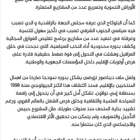
الأوراش التنموية وتسريع عدد من المشاريع المتعثرة.
كما أن البلوكاج الذي عرفه مجلس الجهة بالراشدية و الدي تسبب
فيه سياسي الجنوب الشرقي تسبب في تأخير مهول للتنمية
وعرقلة في تنفيذ عدد من مشاريع برنامج تقليص الفوارق المجالية
وكشف بدوره محدودية أداء النخب السياسية، التي نجحت في خلق
العراقيل وفشلت في التحول إلى قوة ضغط حقيقية قادرة على
فرض أولويات الإقليم داخل المؤسسات الجهوية والوطنية.
ولعل ملف ديناصور تزوضى يشكل بدوره نموذجا صارخا من اهمال
المنتخبين بالإقليم. فمنذ اكتشاف هذا الكنز الجيولوجي سنة 1998
بمنطقة إمي نولاون، تشكل أمل كبير في أن يتحول إلى رافعة
للسياحة العلمية والثقافية وخلق فرص الشغل بالعالم القروي. ورغم
تشييد بناية المتحف منذ سنوات طويلة، ظل المشروع حبيس
التأجيل والتسويف، ولم يتمكن من تحقيق الأثر الاقتصادي
والاجتماعي الذي كان منتظرا منه.