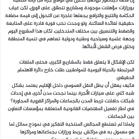
إن قصة ديناصور تزوضى تختزل في الواقع جزءا من أزمة التنمية
بورزازات: مؤهلات موجودة، ومشاريع تنطلق على الورق، لكن غياب
الحكامة والتتبع والترافع يجعلها عاجزة عن التحول إلى قيمة مضافة
حقيقية لفائدة الساكنة. ولو وجدت نخب قوية قادرة على المتابعة
والضغط والتنسيق بين مختلف المتدخلين، لكان هذا المشروع اليوم
وجهة علمية وسياحية وطنية ودولية تساهم في تنمية المنطقة
وخلق فرص الشغل لأبنائها.
لكن الإشكال لا يتعلق فقط بالمشاريع الكبرى. فحتى الملفات
المرتبطة بالحياة اليومية للمواطنين ظلت خارج دائرة الاهتمام
الحقيقي.
فكيف يعقل أن يظل النقل العمومي داخل الإقليم يعتمد بشكل
شبه كلي على سيارات الأجرة، بينما نجحت مدن أخرى في إحداث
شبكات حافلات تربط المدن بالجماعات والمراكز القروية المجاورة؟
في اطار تفعيل المقتضيات القانونية المتعلقة بمؤسسات التعاون
بين الجماعات .
ولماذا لم تستطع المجالس المنتخبة التفكير في نموذج مماثل لما
هو معمول به في مراكش، يربط ورزازات بجماعاتها ومراكزها