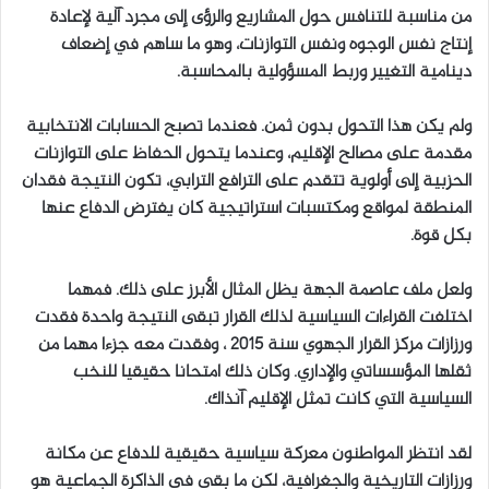
من مناسبة للتنافس حول المشاريع والرؤى إلى مجرد آلية لإعادة
إنتاج نفس الوجوه ونفس التوازنات، وهو ما ساهم في إضعاف
دينامية التغيير وربط المسؤولية بالمحاسبة.
ولم يكن هذا التحول بدون ثمن. فعندما تصبح الحسابات الانتخابية
مقدمة على مصالح الإقليم، وعندما يتحول الحفاظ على التوازنات
الحزبية إلى أولوية تتقدم على الترافع الترابي، تكون النتيجة فقدان
المنطقة لمواقع ومكتسبات استراتيجية كان يفترض الدفاع عنها
بكل قوة.
ولعل ملف عاصمة الجهة يظل المثال الأبرز على ذلك. فمهما
اختلفت القراءات السياسية لذلك القرار تبقى النتيجة واحدة فقدت
ورزازات مركز القرار الجهوي سنة 2015 ، وفقدت معه جزءا مهما من
ثقلها المؤسساتي والإداري. وكان ذلك امتحانا حقيقيا للنخب
السياسية التي كانت تمثل الإقليم آنذاك.
لقد انتظر المواطنون معركة سياسية حقيقية للدفاع عن مكانة
ورزازات التاريخية والجغرافية، لكن ما بقي في الذاكرة الجماعية هو