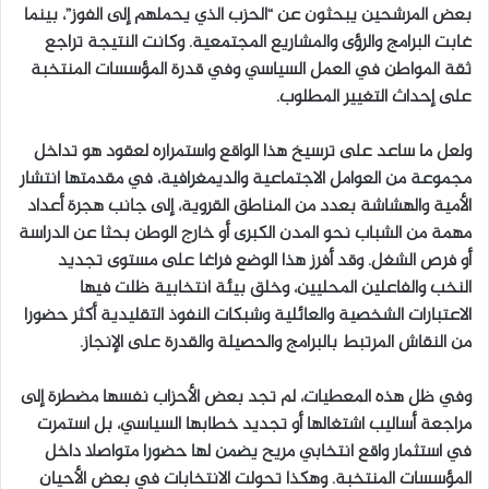
بعض المرشحين يبحثون عن “الحزب الذي يحملهم إلى الفوز”، بينما
غابت البرامج والرؤى والمشاريع المجتمعية. وكانت النتيجة تراجع
ثقة المواطن في العمل السياسي وفي قدرة المؤسسات المنتخبة
على إحداث التغيير المطلوب.
ولعل ما ساعد على ترسيخ هذا الواقع واستمراره لعقود هو تداخل
مجموعة من العوامل الاجتماعية والديمغرافية، في مقدمتها انتشار
الأمية والهشاشة بعدد من المناطق القروية، إلى جانب هجرة أعداد
مهمة من الشباب نحو المدن الكبرى أو خارج الوطن بحثا عن الدراسة
أو فرص الشغل. وقد أفرز هذا الوضع فراغا على مستوى تجديد
النخب والفاعلين المحليين، وخلق بيئة انتخابية ظلت فيها
الاعتبارات الشخصية والعائلية وشبكات النفوذ التقليدية أكثر حضورا
من النقاش المرتبط بالبرامج والحصيلة والقدرة على الإنجاز.
وفي ظل هذه المعطيات، لم تجد بعض الأحزاب نفسها مضطرة إلى
مراجعة أساليب اشتغالها أو تجديد خطابها السياسي، بل استمرت
في استثمار واقع انتخابي مريح يضمن لها حضورا متواصلا داخل
المؤسسات المنتخبة. وهكذا تحولت الانتخابات في بعض الأحيان