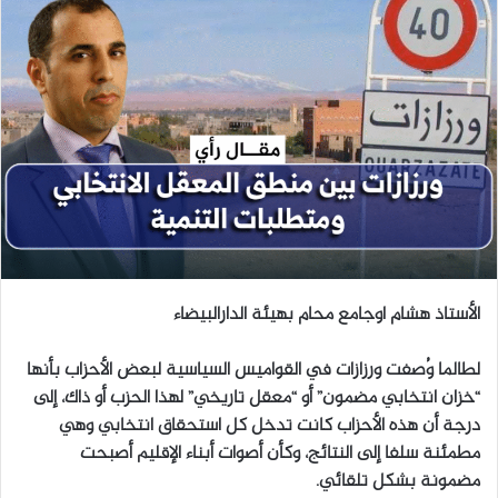
ل
ب
ر
ي
د
ا
إ
ل
ك
ت
ر
الأستاذ هشام اوجامع محام بهيئة الدارالبيضاء
و
ن
لطالما وُصفت ورزازات في القواميس السياسية لبعض الأحزاب بأنها
ي
“خزان انتخابي مضمون” أو “معقل تاريخي” لهذا الحزب أو ذاك، إلى
ا
درجة أن هذه الأحزاب كانت تدخل كل استحقاق انتخابي وهي
مطمئنة سلفا إلى النتائج، وكأن أصوات أبناء الإقليم أصبحت
مضمونة بشكل تلقائي.