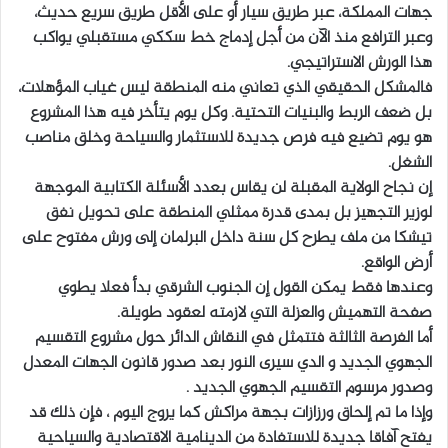
جهات المملكة، عبر طريق سيار أو على الأقل طريق سريع حديث،
وعبر الترافع منذ الآن من أجل إدماج خط سككي مستقبلي يواكب
هذا الورش الاستراتيجي.
فالمشكل الحقيقي الذي تعاني منه المنطقة ليس غياب المؤهلات،
بل ضعف الربط والبنيات التحتية. وكل يوم يتأخر فيه هذا المشروع
هو يوم تضيع فيه فرص جديدة للاستثمار والسياحة وخلق مناصب
الشغل.
إن نجاح الولاية المقبلة لن يقاس بعدد الأسئلة الكتابية الموجهة
لوزير التجهيز بل بمدى قدرة ممثلي المنطقة على تحويل نفق
تيشكا من ملف يطرح كل سنة داخل البرلمان إلى ورش مفتوح على
أرض الواقع.
وعندها فقط يمكن القول إن الجنوب الشرقي بدأ فعلا يطوي
صفحة التهميش والعزلة التي لازمته لعقود طويلة.
أما الفرصة الثالثة فتتمثل في النقاش الدائر حول مشروع التقسيم
الجهوي الجديد و الدي سيرى النور بعد صدور قانون الجهات المعدل
وصدور مرسوم التقسيم الجهوي الجديد .
وإذا ما تم إلحاق ورزازات بجهة مراكش كما يروج اليوم ، فإن ذلك قد
يفتح آفاقا جديدة للاستفادة من الدينامية الاقتصادية والسياحية