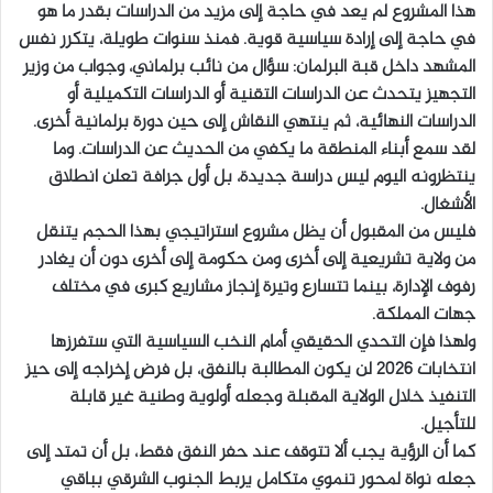
هذا المشروع لم يعد في حاجة إلى مزيد من الدراسات بقدر ما هو
في حاجة إلى إرادة سياسية قوية. فمنذ سنوات طويلة، يتكرر نفس
المشهد داخل قبة البرلمان: سؤال من نائب برلماني، وجواب من وزير
التجهيز يتحدث عن الدراسات التقنية أو الدراسات التكميلية أو
الدراسات النهائية، ثم ينتهي النقاش إلى حين دورة برلمانية أخرى.
لقد سمع أبناء المنطقة ما يكفي من الحديث عن الدراسات. وما
ينتظرونه اليوم ليس دراسة جديدة، بل أول جرافة تعلن انطلاق
الأشغال.
فليس من المقبول أن يظل مشروع استراتيجي بهذا الحجم يتنقل
من ولاية تشريعية إلى أخرى ومن حكومة إلى أخرى دون أن يغادر
رفوف الإدارة، بينما تتسارع وتيرة إنجاز مشاريع كبرى في مختلف
جهات المملكة.
ولهذا فإن التحدي الحقيقي أمام النخب السياسية التي ستفرزها
انتخابات 2026 لن يكون المطالبة بالنفق، بل فرض إخراجه إلى حيز
التنفيذ خلال الولاية المقبلة وجعله أولوية وطنية غير قابلة
للتأجيل.
كما أن الرؤية يجب ألا تتوقف عند حفر النفق فقط، بل أن تمتد إلى
جعله نواة لمحور تنموي متكامل يربط الجنوب الشرقي بباقي