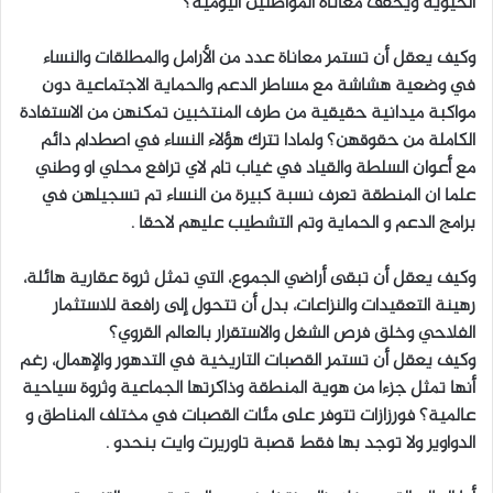
الحيوية ويخفف معاناة المواطنين اليومية؟
وكيف يعقل أن تستمر معاناة عدد من الأرامل والمطلقات والنساء
في وضعية هشاشة مع مساطر الدعم والحماية الاجتماعية دون
مواكبة ميدانية حقيقية من طرف المنتخبين تمكنهن من الاستفادة
الكاملة من حقوقهن؟ ولمادا تترك هؤلاء النساء في اصطدام دائم
مع أعوان السلطة والقياد في غياب تام لاي ترافع محلي او وطني
علما ان المنطقة تعرف نسبة كبيرة من النساء تم تسجيلهن في
برامج الدعم و الحماية وتم التشطيب عليهم لاحقا .
وكيف يعقل أن تبقى أراضي الجموع، التي تمثل ثروة عقارية هائلة،
رهينة التعقيدات والنزاعات، بدل أن تتحول إلى رافعة للاستثمار
الفلاحي وخلق فرص الشغل والاستقرار بالعالم القروي؟
وكيف يعقل أن تستمر القصبات التاريخية في التدهور والإهمال، رغم
أنها تمثل جزءا من هوية المنطقة وذاكرتها الجماعية وثروة سياحية
عالمية؟ فورزازات تتوفر على مئات القصبات في مختلف المناطق و
الدواوير ولا توجد بها فقط قصبة تاوريرت وايت بنحدو .