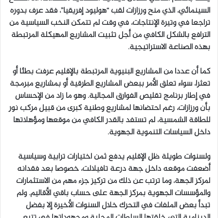
السينمائي، الذي منح ورزازات لقب “هوليود إفريقيا”، فقد عرف بدوره
تراجعا في وتيرة الإنتاجات، في وقت لم تتمكن النخب السياسية من
الترافع بالشكل الكافي من أجل تثبيت المشاريع المهيكلة المرتبطة
بهذه الصناعة الاستراتيجية.
كما أن عددا من المشاريع البنيوية المرتبطة بالإقليم عرفت بطئا أو
تعثرا، سواء تعلق الأمر ببعض المشاريع الطرقية أو بمشاريع مبرمجة
في إطار برنامج تقليص الفوارق المجالية. وهو ما زاد من الإحساس
بأن ورزازات، رغم احتضانها لمشاريع وطنية كبرى من قبيل مركب نور
للطاقة الشمسية، لم تستفد بالقدر الكافي من موقعها ومؤهلاتها
داخل السياسات التنموية الجهوية.
ولسنوات طويلة ظل الإقليم يدفع ثمن اختيارات ترابية وسياسية
أضعفت موقعه داخل جهة درعة تافيلالت، خصوصا بعد فقدانه
لمركز الجهة، وما ترتب عن ذلك من تركيز جزء مهم من الاستثمارات
والمؤسسات الجهوية بمركز الجهة على حساب باقي الأقاليم. ولم
تبدأ بعض الملفات في التحرك خلال السنوات الأخيرة إلا بفضل
الدينامية التي خلقتها السلطات المحلية ومجهوداتها في تتبع