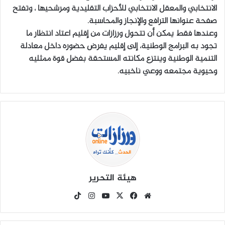
الانتخابي والمعقل الانتخابي للأحزاب التقليدية ومرشحيها ، وتفتح
صفحة عنوانها الترافع والإنجاز والمحاسبة.
وعندها فقط يمكن أن تتحول ورزازات من إقليم اعتاد انتظار ما
تجود به البرامج الوطنية، إلى إقليم يفرض حضوره داخل معادلة
التنمية الوطنية وينتزع مكانته المستحقة بفضل قوة ممثليه
وحيوية مجتمعه ووعي ناخبيه.
هيئة التحرير
موق
في
X
يوتي
انس
‫Tik
ع
سب
وب
تقرا
To
الوي
وك
م
k