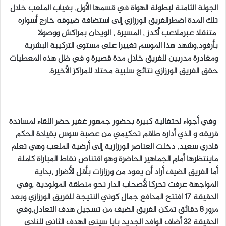
الجولة الثامنة لبطولة الهواة في قسمها الأول, بغياب الملعب خلال
تلك المدة اضطرالفريق الورزازي إلى استضافة ضيوفه خارج أسواره
متنقلا عبرملاعب أكدز , المسيرة , الويدان بمراكش ووصولا
بأرفود,وشهد هذا الموسم تغييرا على مستوى التركيبة البشرية
ومغادرة مدربين للفريق خلال مدة قصيرة و في ظل هذه المعطيات
حقق الفريق الورزازي نتائج سلبية محتلا للمراكز الأخيرة.
وفي أجواء احتفالية كبيرة بحضور جمهور غفير حضر اللقاء لمساندة
فريقه و الذي أداره طاقم تحكيمي من عصبة سوس بقيادة الحكم
قادري سعيد, دخلت العناصر الورزازية إلى أرضية الملعب وهي تعلم
ماينتظرها أمام الجماهير الحاضرة وهو اقتناص نقاط المباراة كاملة
أما الفريق الضيف أراد أن يعود من ورزازات بأقل الأضرار ,بداية
المواجهة عرفت تحركا لأصحاب الدار نحو منطقة المولودية ,وفي
الدقيقة 17 افتتح المدافع جمال كوني النتيجة للفريق الورزازي وبعد
مرور 8 دقائق تمكن الفريق الضيف من تسجيل هدف التعادل,وفي
الدقيقة 32 أضاف الوافد الجديد بابا سيني الهدف الثاني للنادي