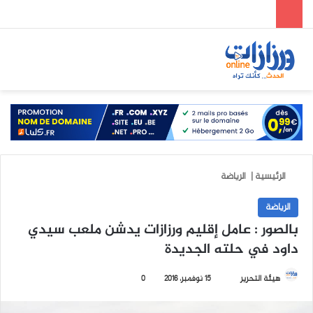
الوضع المظلم
بحث عن
الق
الرئيسية
|
الرياضة
الرياضة
بالصور : عامل إقليم ورزازات يدشن ملعب سيدي
داود في حلته الجديدة
هيئة التحرير
أ
15 نوفمبر، 2016
0
ر
س