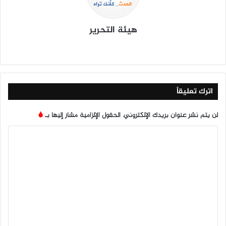
هيئة التحرير
موق
في
X
يوتي
انس
‫Tik
ع
سب
وب
تقرا
To
الوي
وك
م
k
ب
اترك تعليقاً
لن يتم نشر عنوان بريدك الإلكتروني.
الحقول الإلزامية مشار إليها بـ
*
ا
ل
ت
ع
ل
ي
ق