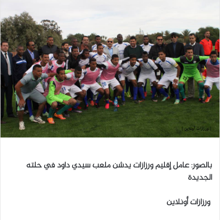
ل
ب
ر
ي
د
ا
إ
ل
ك
ت
ر
و
ن
بالصور: عامل إقليم ورزازات يدشن ملعب سيدي داود في حلته
ي
الجديدة
ا
ورزازات أونلاين