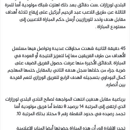
البلدي لورزازات ,ست دقائق بعد ذلك اهتزت شباك مولودية أسا للمرة
الثالثة عن طريق اللاعب عبد الرحيم أبركيل على إيقاع ثلاثة أهداف
مقابل هدف واحد للورزازيين أرسل حكم المباراة اللاعبين إلى
مستودع المباراة .
45 دقيقة الثانية شهدت محاولات عديدة وتواصل فيها مسلسل
الأهداف من طرف الفريقين معا إما لتعزيز النتيجة أو العودة في
المباراة ,الدقائق الأخيرة منها عرفت حصول الفريق الضيف على
ضربة جزاء من خلالها سجل هدفه الثاني بالمقابل ختمها المهاجم
كمال البوداوي بتسجيله الهدف الرابع للفريق الورزازي لتعم الفرحة
بين أنصاره.
برباعية مقابل هدفين انتهت المواجهة لصالح النادي البلدي لورزازات
الذي ارتقى إلى المرتبة 14 برصيد 8 نقاط أما فريق مولودية أسا
تجمد رصيده في حدود النقطة رقم 9 محتلا بذلك المرتبة 10.
تجدر الإشارة إلى أن هذه المباراة حضرتها أيضا المنابر الإعلامية