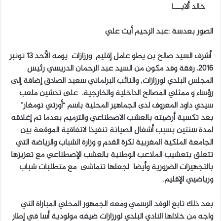
خالد ألايـــا
الصور بعدسة :عبد الرحيم أيت علي
أشرف السيد صالح بن يطو عامل إقليم ورزازات يومه الأحد 13 نونبر
2016، رفقة وفد مكون من السيد عبد الرحمان الدريسي رئيس
المجلس البلدي لورزازات, والنائب البرلماني سعيد الصادق إضافة إلى
رؤساء و ممثلي المصالح الداخلية والخارجية، على تدشين ملعب
سيدي داود المعروف لدى الجماهير المحلية باسم “أورتي نومغار”
بعد تكسية أرضيته بالعشب الاصطناعي والترميم بعدما تم إغلاقه
لمدة سنتين بسبب أشغال الصيانة تنفيذا لاتفاقية الموقعة بين
الجامعة الملكية المغربية لكرة القدم و وزارة الشباب والرياضة التي
تتعلق بتعشيب الملاعب الوطنية بالعشب الإصطناعي مع تعزيزها
بالتجهيزات الضرورية وأيضا لجعلها تتماشى مع متطلبات شباب
ورياضيي الإقليم.
بعد ذلك تابع الوفد الرسمي ومعه الجمهور المحلي المباراة التي
واجه من خلالها النادي البلدي لورزازات ضيفه مولودية أسا في إطار