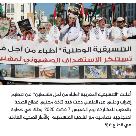
ر
س
ل
ب
ر
ي
د
ا
إ
ل
ك
ت
ر
أعلنت “التنسيقية المغربية ‘أطباء من أجل فلسطين’” عن تنظيم
و
إضراب وطني عن الطعام، دعت فيه كافة مهنيي قطاع الصحة
ن
بالمغرب للمشاركة يوم الخميس 7 غشت 2025، وذلك في خطوة
ي
احتجاجية تضامنية مع الشعب الفلسطيني والأطر الصحية العاملة
ا
في قطاع غزة.