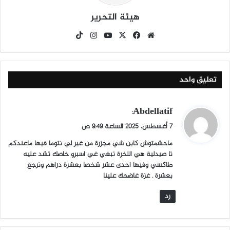
هيئة التحرير
موق
في
X
يوتي
انس
‫Tik
ع
سب
وب
تقرا
To
الوي
وك
م
k
ب
تعليق واحد
ي
Abdellatif
:
ق
7 أغسطس، 2025 الساعة 9:49 ص
و
ماحشمتوش كاين شي مجزرة من غير لي نتوما فيها ماعندكم
ل
تا صيدلية هي اللخرة تبغي غي اسبرو خاصك تشد عليه
طاكسي وفيها احدى عشر شخصا بعشرة دراهم وترجع
بعشرة . غزة غاضحك علينا
رد