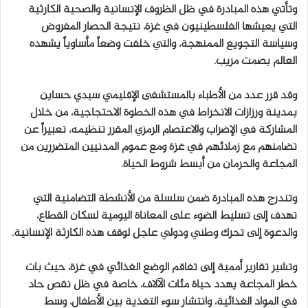
وتأتي هذه المبادرة في ظل الظروف الإنسانية والصحية الكارثية
التي يعيشها الفلسطينيون في غزة، نتيجة الحصار المفروض
وسياسة التجويع الممنهجة، والتي خلفت وضعاً مأساوياً يشهده
العالم بصمت مريب.
وقد قرر عدد من الأطباء بالمستشفى الإقليمي سيدي حساين
بمدينة ورزازات الانخراط في هذه الخطوة الاحتجاجية، من خلال
المشاركة في الإضراب والاعتصام الرمزي المقرر تنظيمه، تعبيراً عن
تضامنهم مع زملائهم في غزة ومع عموم المدنيين المتضررين من
المجاعة والحرمان من أبسط شروط الحياة.
وتندرج هذه المبادرة ضمن سلسلة من الأنشطة التضامنية التي
تهدف إلى تسليط الضوء على المعاناة اليومية لسكان القطاع،
والدعوة إلى تحرك وطني ودولي عاجل لوقف هذه الكارثة الإنسانية.
وتشير تقارير أممية إلى تفاقم الوضع الغذائي في غزة، حيث بات
خطر المجاعة يهدد حياة مئات الآلاف، خاصة في ظل نقص حاد
في المواد الغذائية، وانتشار سوء التغذية بين الأطفال، وسط