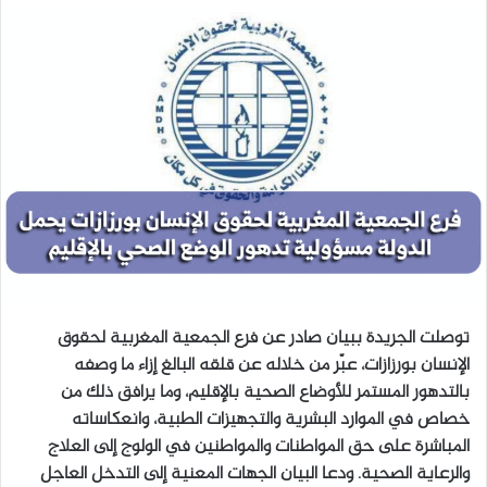
ر
س
ل
ب
ر
ي
د
ا
إ
ل
ك
ت
ر
توصلت الجريدة ببيان صادر عن فرع الجمعية المغربية لحقوق
و
الإنسان بورزازات، عبّر من خلاله عن قلقه البالغ إزاء ما وصفه
ن
بالتدهور المستمر للأوضاع الصحية بالإقليم، وما يرافق ذلك من
ي
خصاص في الموارد البشرية والتجهيزات الطبية، وانعكاساته
ا
المباشرة على حق المواطنات والمواطنين في الولوج إلى العلاج
والرعاية الصحية. ودعا البيان الجهات المعنية إلى التدخل العاجل