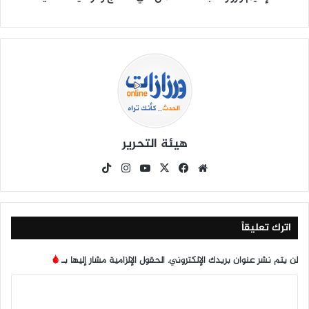
هيئة التحرير
موق
في
X
يوتي
انس
‫Tik
ع
سب
وب
تقرا
To
الوي
وك
م
k
ب
اترك تعليقاً
لن يتم نشر عنوان بريدك الإلكتروني.
الحقول الإلزامية مشار إليها بـ
*
ا
ل