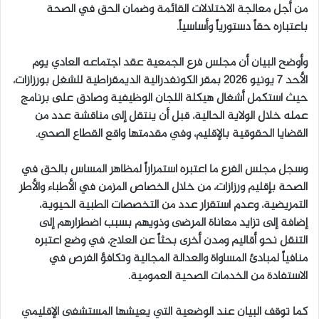
من أجل معالجة الاختلالات القائمة وضمان الحق في الصحة
باعتباره حقاً دستورياً وأساسياً.
وأوضح البيان أن مجلس فرع الجمعية عقد اجتماعه العادي يوم
الأحد 7 يونيو 2026 بمقر الكونفدرالية الديمقراطية للشغل بورزازات،
حيث استكمل أشغال هيكلة اللجان الوظيفية وصادق على برنامج
عمله خلال الولاية الحالية، قبل أن ينتقل إلى مناقشة عدد من
القضايا الحقوقية بالإقليم، وفي مقدمتها واقع القطاع الصحي.
وسجل مجلس الفرع ما اعتبره استمراراً لمظاهر المساس بالحق في
الصحة بإقليم ورزازات، من خلال الخصاص المزمن في الأطباء والأطر
التمريضية، وعدم استقرار عدد من التخصصات الطبية الحيوية،
إضافة إلى تزايد معاناة المرضى وذويهم بسبب اضطرارهم إلى
التنقل نحو أقاليم ومدن أخرى بحثاً عن العلاج، في وضع اعتبره
منافياً لمبادئ المساواة والعدالة المجالية وتكافؤ الفرص في
الاستفادة من الخدمات الصحية العمومية.
كما توقف البيان عند الوضعية التي يعيشها المستشفى الإقليمي