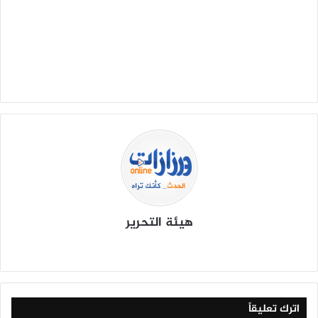
ب
ر
ي
د
ا
إ
ل
ك
ت
ر
و
ن
ي
هيئة التحرير
ا
موق
في
X
يوتي
انس
‫Tik
ع
سب
وب
تقرا
To
الوي
وك
م
k
ب
اترك تعليقاً