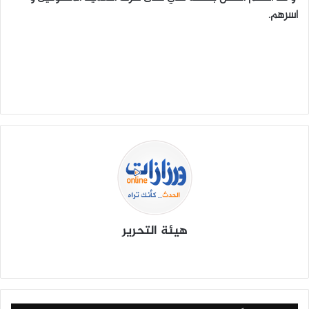
اسرهم.
هيئة التحرير
موق
في
X
يوتي
انس
‫Tik
ع
سب
وب
تقرا
To
الوي
وك
م
k
ب