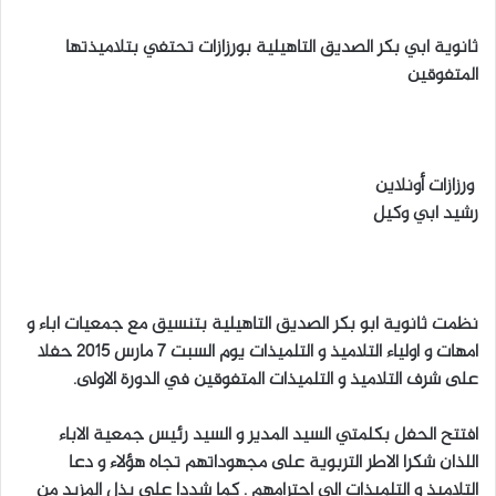
ل
ثانوية ابي بكر الصديق التاهيلية بورزازات تحتفي بتلاميذتها
ب
المتفوقين
ر
ي
د
ا
ورزازات أونلاين
إ
رشيد ابي وكيل
ل
ك
ت
ر
و
نظمت ثانوية ابو بكر الصديق التاهيلية بتنسيق مع جمعيات اباء و
ن
امهات و اولياء التلاميذ و التلميذات يوم السبت 7 مارس 2015 حفلا
ي
على شرف التلاميذ و التلميذات المتفوقين في الدورة الاولى.
ا
افتتح الحفل بكلمتي السيد المدير و السيد رئيس جمعية الاباء
اللذان شكرا الاطر التربوية على مجهوداتهم تجاه هؤلاء و دعا
التلاميذ و التلميذات الى احترامهم . كما شددا على بذل المزيد من