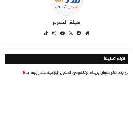
هيئة التحرير
موق
في
X
يوتي
انس
‫Tik
ع
سب
وب
تقرا
To
الوي
وك
م
k
ب
اترك تعليقاً
لن يتم نشر عنوان بريدك الإلكتروني.
الحقول الإلزامية مشار إليها بـ
*
ا
ل
ت
ع
ل
ي