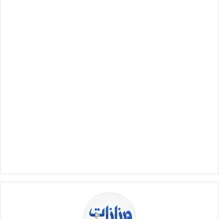
ل
ب
ر
ي
د
ا
إ
ل
ك
ت
ر
و
ن
ي
ا