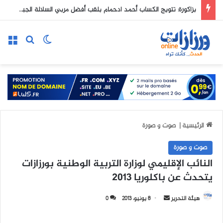
بزاكورة: تتويج الكساب أحمد ادحمام بلقب أفضل مربي السلالة الجبلية السوداء التي تشتهر بها منطقة سيروا
الوضع المظلم
بحث عن
الق
الرئيسية
|
صوت و صورة
صوت و صورة
النائب الإقليمي لوزارة التربية الوطنية بورزازات
يتحدث عن باكلوريا 2013
هيئة التحرير
أ
8 يونيو، 2013
0
ر
س