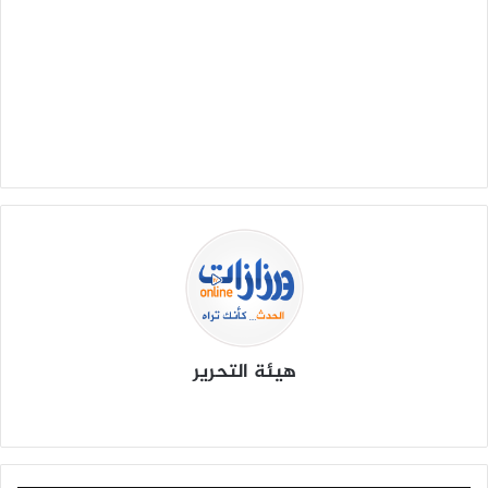
ل
ب
ر
ي
د
ا
إ
ل
ك
ت
ر
و
ن
ي
هيئة التحرير
ا
موق
في
X
يوتي
انس
‫Tik
ع
سب
وب
تقرا
To
الوي
وك
م
k