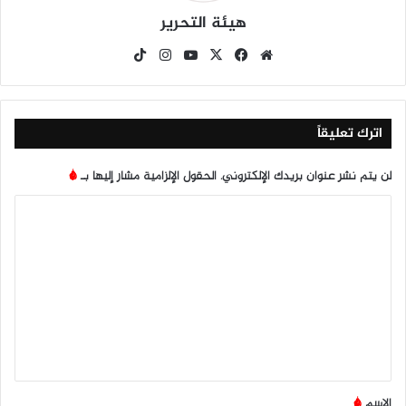
هيئة التحرير
موق
في
X
يوتي
انس
‫Tik
ع
سب
وب
تقرا
To
الوي
وك
م
k
ب
اترك تعليقاً
لن يتم نشر عنوان بريدك الإلكتروني.
الحقول الإلزامية مشار إليها بـ
*
ا
ل
ت
ع
ل
ي
ق
*
الاسم
*