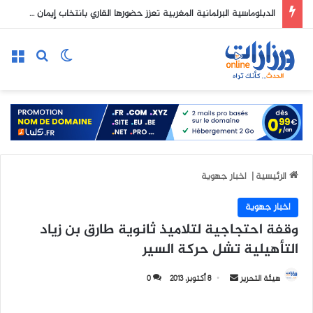
الدبلوماسية البرلمانية المغربية تعزز حضورها القاري بانتخاب إيمان لماوي في قيادة RenewPAC Africa
الوضع المظلم
بحث عن
الق
الرئيسية
|
اخبار جهوية
اخبار جهوية
وقفة احتجاجية لتلاميذ ثانوية طارق بن زياد
التأهيلية تشل حركة السير
هيئة التحرير
أ
8 أكتوبر، 2013
0
ر
س