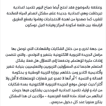
.وعلاقة بالموضوع فقد احتج أيضا صباح اليوم تلاميذ اعدادية
تبرخاشت وهي اعدادية جديدة على مشكل انعدام المياه الصالحة
للشرب كما صعدوا من لهجة الاحتجاجات وقاموا بقطع الطريق
الرابطة بين قلعة امكونة المركز وقيادة اغيل نومكون
من جهة اخرى و من خلال الشكايات والشهادات التي توصل بها
مراسل الجريدة التربوية الالكترونية بتنغير و النواحي ، والتي تتضمن
إفادات مثيرة للإهتمام، وتدفعنا إلى التساؤل هل فعلا يشكل
المتعلم هاجسا لدى المسؤولين التربويين والتعليميين بنيابة تنغير
وأكاديمية اكادير ومن خلالهم بوزارة التربية الوطنية و بحكومة
العدالة و التنمية ؟ أم أنها لا تعدو غير شعارات للإستهلاك لا أقل ولا
أكثر؟حيث توصل موقع الجريدة التربوية الالكترونية بعدة شكايات
من اباء و اولياء تلاميذ اعدادية الموحدين يشتكون فيها حرمان
ابنائهم من استاذ مادة اللغة الفرنسية – مؤكدين ان هذا المشكل
يتكرر سنويا عند كل دخول مدرسي…