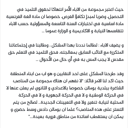
حيث اعتبر مجموعة من الاباء الأمر انتهاكا لحقوق التلميذ في
التحصيل، وضربا لمبدإ تكافؤ الفرص، خصوصا ان مادة الغة الفرنسية
مادة اساسية في اختبارات السنة التاسعة والمسؤولية حسب الاباء
تتقاسمها النيابة و الاكاديمية و الوزارة عموما …
و يضيف الاباء : لطالما نددنا بهذا المشكل ، وطالبنا في إجتماعاتنا
المتكررة مع النائب السابق بمعالجته، فحق التلميذ في التعلم حق
مقدس لا يجب المس به في أي حال من الأحوال …
وقد طرحنا المشكل على احد النقابين و هو اب من ابناء المنطقة
حيث اكد لنا الامر قائلا: “لا نفهم ان هناك مجموعة من المناصب
الشاغرة ببلدية بومالن خصوصا بالاعدادي و الثانوي لم يعلن عنها لا
في الحركة الوطنية و لا في الحركة الجهوية و لا في الحركة
المحلية لنيابة تنغير، ولا في التعيينات الجديدة… لصالح من يتم
التستر على هذه المناصب؟ علما ان بومالن دادس وسط حضري و
يمكن ان يستقطب اساتذة من مناطق قروية بعيدة….”