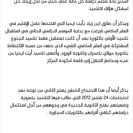
المدير بأنه ستتم دراسة كل حالة على حدى من أجل إيجاد حل
لمشكل هؤلاء التلاميذ.
ويذكر أن طارق ابن زياد بأيت ايحيا التي افتتحها عامل الإقليم في
العام الماضي شرعت مع بداية الموسم الدراسي الحالي في استقبال
تلاميذ الأولى باكلوريا بعد أن كانت تستقبل فقط تلاميذ الجذوع
المشتركة في العام الماضي، الشيء الذي خفف من نسبة الاكتظاظ
بثانوية مولاي باعمران وثانوية الورود، وأعفى تلاميذ أيت ايحيا من
عبء ومخاطر التنقل إلى قلعة امكونة المركز.
يذكر أيضا أن هذا الاحتجاج الخطير يعتبر الثاني من نوعه بعد
احتجاجات 24 شتنبر 2012 التي طالب فيها التلاميذ بتسوية
وضعيتهم بفتح الثانوية الجديدة في وجوههم من أجل استكمال
دراستهم كباقي أقرانهم بالثانويات المجاورة .