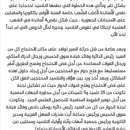
بشكل تام. وتأتي هذه الخطوة التي نظمها التلاميذ احتجاجا على
نقص الأساتذة لأغلب الشُّعب خاصة السنة الأولى باكالوريا والمقبلين
على الامتحانات الجهوية ، حيث شكل نقص4 أساتذة في الشعب
العلمية ارتباكا في نفوس التلاميذ ،وحيرة لمآل الدروس التي لم تبدأ
لحد الآن.
وبعد ساعة من شل حركة السير توافد على مكان الاحتجاج كل من
السيد رئيس الدائرة وقائد قيادة سوق الخميس ورجال الدرك الملكي،
ورجال القوات المساعدة ،من أجل فض الاحتجاج وفسح الطريق أمام
مستعمليها، مع فتح حوار مع المحتجين من أجل إيجاد حلول لهذه
المشاكل، وبعد أخذ ورد بين هؤلاء والتلاميذ المحتجين اتفق الكل
على فض الاحتجاج وفتح قنوات الحوار حيث تم تشكيل لجنة
تكونت من 25 تلميذ و5 تلميذات من أجل محاورة الجهات المعنية
من أجل توفير الشروط المناسبة للتحصيل العلمي الجيد ، وتكونت
لجنة الحوار من كل من السيد رئيس دائرة بومالن دادس وقائد قيادة
سوق الخميس ورئيس جماعة أيت سدرات السهل الغربية ومدير
الثانوية ورئيس جمعية أمهات وآباء وأولياء التلاميذ وممثلين عن
نيابة التعليم (التحقا في الدقائق الأخيرة للاجتماع).