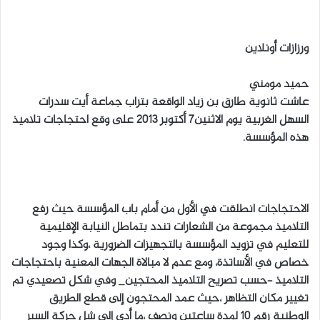
ل
ب
ورزازات أونلاين
ر
ي
حميد مومني
د
عاشت ثانوية طارق بن زياد الواقعة بتراب جماعة أيت سدرات
ا
السهل الغربية يوم الاثنين7 أكتوبر 2013 على وقع احتجاجات تلاميذ
إ
هذه المؤسسة.
ل
ك
ت
ر
و
الاحتجاجات انطلقت في الأول من أمام باب المؤسسة حيث رفع
ن
التلاميذ مجموعة من الشعارات تندد بتماطل النيابة الإقليمية
ي
للتعليم في تزويد المؤسسة بالتجهيزات الضرورية ،وكذا وجود
ا
خصاص في الأساتذة، ومع عدم لا مبالاة الجهات المعنية باحتجاجات
التلاميذ –حسب تصريح التلاميذ المحتجين_ وفي شكل تصعيدي تم
تغيير مكان التظاهر ،حيث عمد المحتجون إلى قطع الطريق
الوطنية رقم 10 لمدة ساعتين ونصف ،ما أدى إلى شل حركة السير