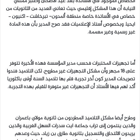
الخصاص الموجود في الأساتذة بعد عيد الأضحى واعتبر ممثلي
النيابة أن هذا المشكل إقليمي حيث تعاني العديد من الثانويات من
خصاص في الأساتذة خاصة منطقة ألمدون- تبرخاشت – اكنيون –
ايحيا. وبخصوص أستاذ الإعلاميات فقد صرح المدير بأن هذه المادة
غير رسمية وغير معممة.
أما تجهيزات المختبرات فحسب مدير المؤسسة فهذه الأخيرة تتوفر
على 18 مجهر وأن مشكل التجهيزات غير مطروح، لكن التلاميذ فندوا
تصريحات المدير كون أخر تجربة قام بها تلاميذ السنة أولى باكلوريا
أكد لهم فيها الأستاذ أن التجهيزات غير متوفرة للقيام بهذه التجربة.
وطرح أيضا مشكل التلاميذ المطردون من ثانوية مولاي باعمران
والذين ينتمون إلى تراب جماعة ايت سدرات السهل الغربية والذين
يريدون الالتحاق والتسجيل بثانوية طارق بن زياد، حيث وعدهم