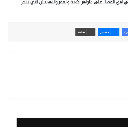
ي أفق القضاء على ظواهر الأمية والفقر والتهميش التي تنخر
وك
ماسنجر
طباعة