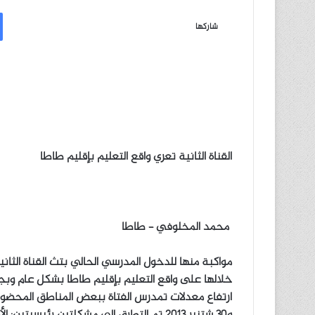
ر
س
شاركها
ل
ب
ر
ي
د
ا
إ
القناة الثانية تعري واقع التعليم بإقليم طاطا
ل
ك
ت
ر
و
محمد المخلوفي – طاطا
ن
ي
مواكبة منها للدخول المدرسي الحالي بتث القناة الث
ا
خلالها على واقع التعليم بإقليم طاطا بشكل عام وب
و30 شتنبر 2013 تم التطرق إلى مشكلتين رئي