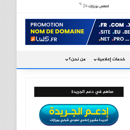
X
فيسبوك
يوتيوب
انستقرام
ملخص الموقع RSS
℃
24
الوضع المظلم
الطقس بورزازات
بحث عن
خدمات إعلامية
من نحن؟
ساهم في دعم الجريدة