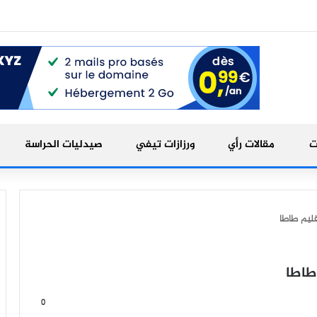
ت
مقالات رأي
ورزازات تيفي
صيدليات الحراسة
إقليم طاطا
 طاطا
0