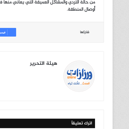
من حالة التردي والمشاكل العميقة التي يعاني منها ف
أوصال المنطقة.
شاركها
فيسب
هيئة التحرير
موق
في
X
يوتي
انس
‫Tik
ع
سب
وب
تقرا
To
الوي
وك
م
k
ب
اترك تعليقاً