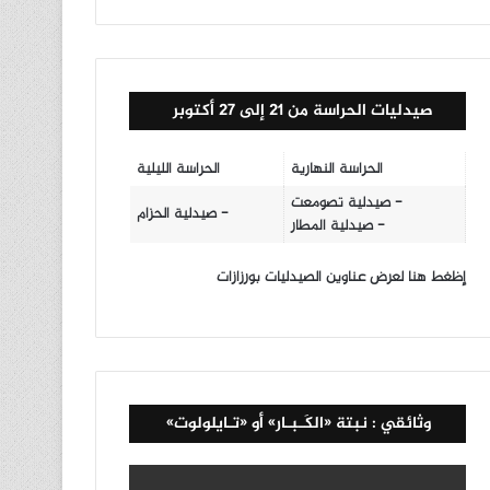
صيدليات الحراسة من 21 إلى 27 أكتوبر
الحراسة النهارية
الحراسة الليلية
- صيدلية تصومعت
- صيدلية الحزام
- صيدلية المطار
إظغط هنا لعرض عناوين الصيدليات بورزازات
وثائقي : نبتة «الكَـبـار» أو «تـايلولوت»