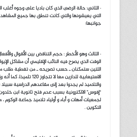
· الثاني: حالة الرضى الذي كان باديا على وجوه أغلب
التي يعيشونها والتي كانت تنطق بها جميع المشاهد
جوانبها؛
· الثالث وهو الأخطر : حجم التناقض بين الأقوال والأف
الوقت الذي يصرح فيه النائب الإقليمي أن مشاكل الإيوا
اللتين ستمكنان ـ حسب تصريحه ـ من تغطية طلب ما 
الاستيعابية للدارين معا ل
والتلاميذ لم يجدوا بعد إلى مقاعدهم الدراسية سبي
“إفوس” الالكترونية بسبب عدم فتح ثانوية ابن خلدون ا
لجمعيات أمهات و أباء و أولياء تلاميذ جماعة الوكوم ،
التكوين .