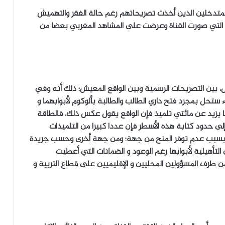
 المتدخلين الذين أخذت تصريحاتهم رغم حالة الفقر والتهميش
 التي صورت القناة وعرضت على المشاهد المغربي بعضا من
عال، بين التصريحات الرسمية وبين الواقع المعيش؛ ذلك أنه وفي
ء ستحل بمجرد فتح داري الطالب والطالبة بألوكوم لأبوابهما و
يزيد عن مائتي تلميذ فإن الواقع يقول عكس ذلك، فالطاقة
ا تتجاوز 120 تلميذا، كما أنه وإلى حدود كتابة هذه الأسطر فإن عددا كبيرا من التلميذات
لا بسبب عدم توفر المنح من جهة؛ ومن جهة أخرى وحسب جريدة
لتأهيلية لأبوابها رغم الوعود و الضمانات التي أعطيت
 من طرف المسؤولين المحليين و الإقليميين على قطاع التربية و