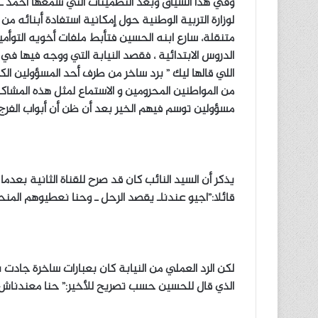
وفي هذا السياق وبعد التطمينات التي سمعها أحمد ـ وه
لوزارة التربية الوطنية حول إمكانية استفادة أبنائه 
متنقلة، سارع ابنه الحسين فتأبط ملفات أخويه التوأ
الدروس الابتدائية ، فقصد النيابة التي ووجه فيها 
اللي قالها ليك ” برد ساخر من طرف أحد المسؤولين الكب
من المواطنين المحرومين و الاستماع لمثل هذه المشاكل
مسؤولين توسم فيهم الخير بعد أن ظن أن أبواب الفرج
يذكر أن السيد النائب كان قد صرح للقناة الثانية بعد
قائلا:”اجيو عندناـ يقصد الرحل ـ وحنا نعطيوهم المنح
لكن الرد العملي من النيابة كان بعبارات ساخرة جادت ب
الذي قال للحسين حسب تصريح للأخير:” حنا معندناش ا