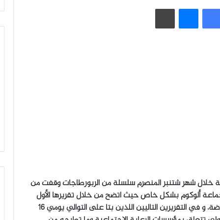
فيسبوك
ماسنجر
طباعة
انية خلال شهر شتنبر المنصرم سلسلة من الربورطاجات وقفت من
جماعة ألوكوم بشكل خاص حيث اتضح من خلال تقريرها الأول
ارتفاع معدلات تمدرس الفتاة ببعض المناطق المحضوضة، و في التقريرين التاليين اللذين بتا على التوالي يومي 16
سيتين: الأولى تتعلق بمؤسسات الرعاية الاجتماعية وما تطرحه من