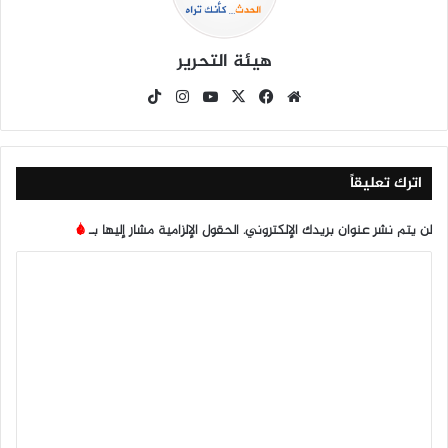
هيئة التحرير
موق
في
X
يوتي
انس
‫Tik
ع
سب
وب
تقرا
To
الوي
وك
م
k
ب
اترك تعليقاً
لن يتم نشر عنوان بريدك الإلكتروني.
الحقول الإلزامية مشار إليها بـ
*
ا
ل
ت
ع
ل
ي
ق