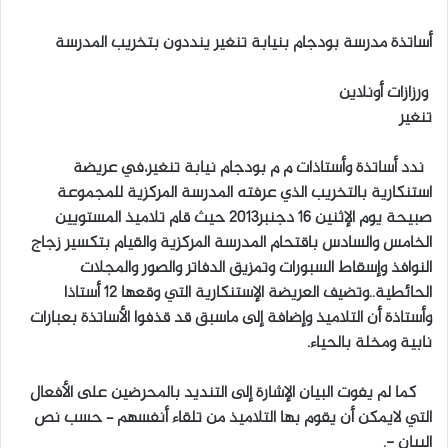
ل
أساتذة مدرسة بودجام بنيابة تنغير ينددون بتخريب المدرسة
ب
ر
ورزازات أونلاين
ي
تنغير
د
ا
ندد أساتذة وأستاذات م م بودجام نيابة تنغير،في عريضة
إ
استنكارية بالتخريب الذي عرفته المدرسة المركزية للمجموعة
ل
صبيحة يوم الإثنين 16 دجنبر2013 حيث قام تلاميذ المستويين
ك
ت
الخامس والسادس باقتحام المدرسة المركزية والقيام بتكسير زجاج
ر
النوافذ وإسقاط السبورات وتمزيق الدفاتر والصور والمجلات
و
الحائطية..وتضيف العريضة الإستنكارية التي وقعها 12 أستاذا
ن
وأستاذة أن التلاميذ وإضافة إلى ماسبق قد قذفوا الأساتذة بعبارات
ي
نابية ومخلة بالحياء.
ا
كما لم يفوت البيان الإشارة إلى التنديد بالمحرضين على الأفعال
التي لايمكن أن يقوم بها التلاميذ من تلقاء أنفسهم – حسب نص
البيان -.