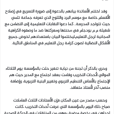
وقد اختتم الأساتذة بيانهم بالدعوة إلى ضرورة التسريع في إصلاح
الأقسام خاصة مع موسم البرد والثلوج الذي تعرفه جماعة تلمي
حيث تتواجد المدرسة.. كما دعوا النقابات التعليمية إلى التضامن مع
شغيلة م م بودجام في محنتها ومعركتها ضد ما وصفوه الكراهية
المجانية لرجل التعليم،ليختتموا البيان باستعدادهم لخوض جميع
الأشكال النضالية لصون كرامة رجل التعليم في المناطق النائية.
وحري بالذكر أن لجنة من نيابة تنغير حلت بالمؤسسة يوم الثلاثاء
الموالي لأحداث التخريب وقامت بعقد اجتماع مع المدير حيث هم
الإجتماع بالأساس التنظيم التربوي وتغيير البنية التربوية، وإضافة
منصب آخر لأستاذ متعاقد.
وحسب مصدر من عين المكان فإن الأستاذات الثلاث العاملات
صباح ذلك اليوم بالمؤسسة التي عرفت أحداث التخريب ،كانت
إحداهن في رخصة مرضية –وهي من المنتقلات في الحركة الصحية