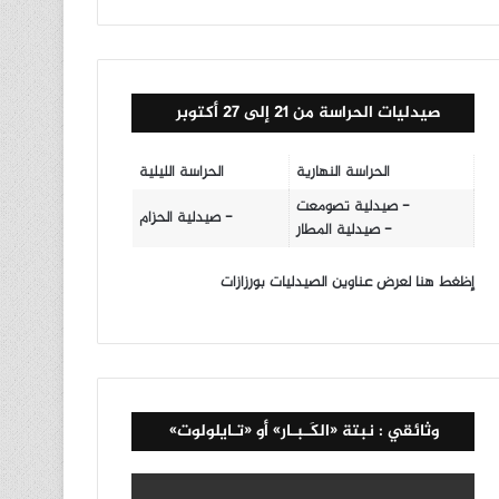
صيدليات الحراسة من 21 إلى 27 أكتوبر
الحراسة النهارية
الحراسة الليلية
- صيدلية تصومعت
- صيدلية الحزام
- صيدلية المطار
إظغط هنا لعرض عناوين الصيدليات بورزازات
وثائقي : نبتة «الكَـبـار» أو «تـايلولوت»