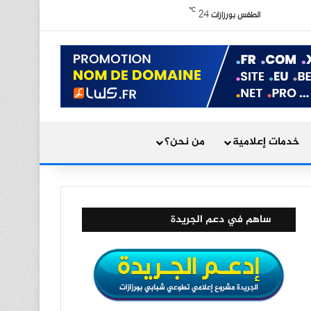
X
فيسبوك
يوتيوب
انستقرام
ملخص الموقع RSS
℃
24
الوضع المظلم
الطقس بورزازات
بحث عن
خدمات إعلامية
من نحن؟
ساهم في دعم الجريدة