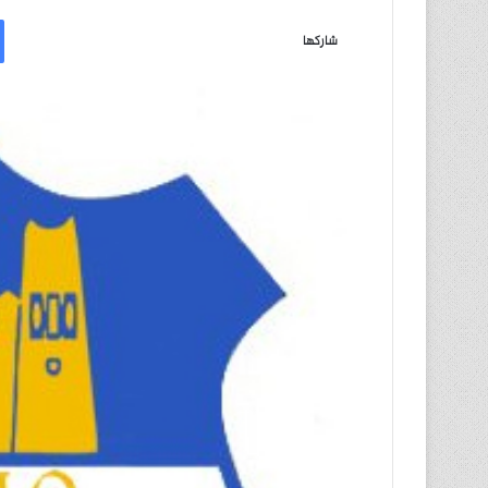
ر
س
شاركها
ل
ب
ر
ي
د
ا
إ
ل
ك
ت
ر
و
ن
ي
ا