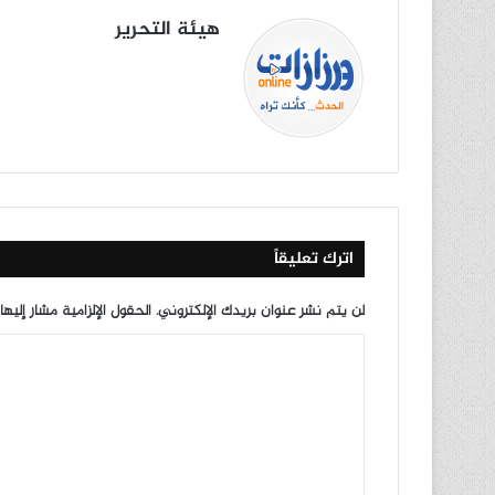
هيئة التحرير
موق
في
X
يوتي
انس
‫Tik
ع
سب
وب
تقرا
To
الوي
وك
م
k
ب
اترك تعليقاً
لن يتم نشر عنوان بريدك الإلكتروني.
الحقول الإلزامية مشار إليها
ا
ل
ت
ع
ل