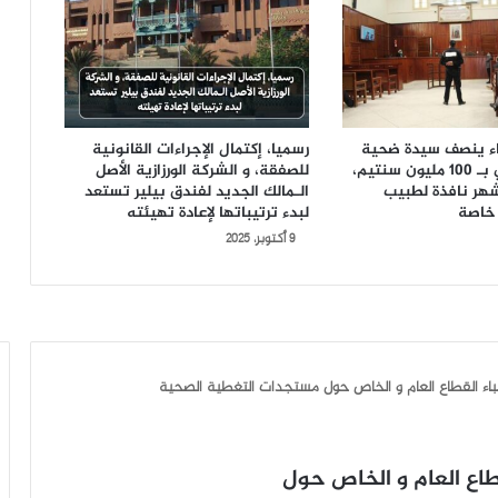
ضاء ينصف سيدة ضحية
رسميا، إكتمال الإجراءات القانونية
الإهمال الطبي بـ 100 مليون سنتيم،
للصفقة، و الشركة الورزازية الأصل
السجن 6 أشهر نافذة لطبيب
الـمالك الجديد لفندق بيلير تستعد
خاصة
لبدء ترتيباتها لإعادة تهيئته
9 أكتوبر، 2025