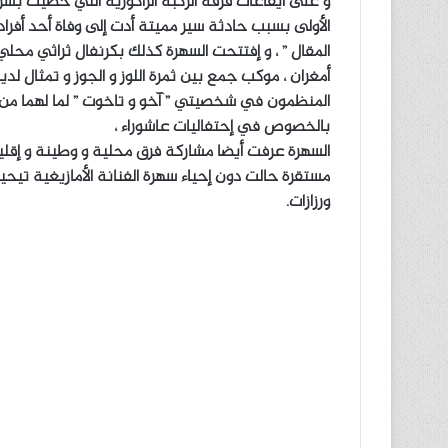
و على ايقاعات فرقة الركبة الزاكورية التي حضيت بشر
الأولى بسبب حادثة سير مميتة أدت إلى وفاة أحد أفرا
المقال ” ، و إفتتحت السهرة كذلك بكرنفال ثراثي مح
أمغران ، موكب جمع بين ثمرة اللوز و الجوز و تمثال لدي
المنظمون في شخصيتي ” آخو و تاخوت ” لما لهما من ت
بالخصوص في إحتفاليات عاشوراء ،
السهرة عرفت أيضا مشاركة فرق محلية و وطينة و إقلي
مستقرة حالت دون إحياء سهرة الفنانة الأمازيغية تي
ورزازات.