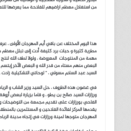
من استغلال معظم اراضيهم للفلاحة مما يعرضها للتعري
هذا اليوم المختلف عن باقي أيم المهرجان الأولى ، ع
مطرية كثيرة و حبات برد كثيفة أدت إلى تبلل معظم م
مهمة من المنتوجات المعروضة ، ولولا لطف الله لنتج
البعض منهم مستاء من قدر الله و البعض الآخر إبتسم ل
السيد عبد السلام مسولي ، ” لوحاتي التشكيلية زادت جم
في غضون هذه الظروف ، حل السيد وزير الشاب و الرياضة
ورزازات السيد صالح بن يطو ، و قاما بزيارة لبعض أروق
الفاحي بورزازات على تقديم مجمعة من التوضيحات و
يقدمها المركز لفائدة الفلاحين و المستثمرين بالمنطقة
المهرجان متوجها لمينة ورزازات في إتجاه مدينة الرباط