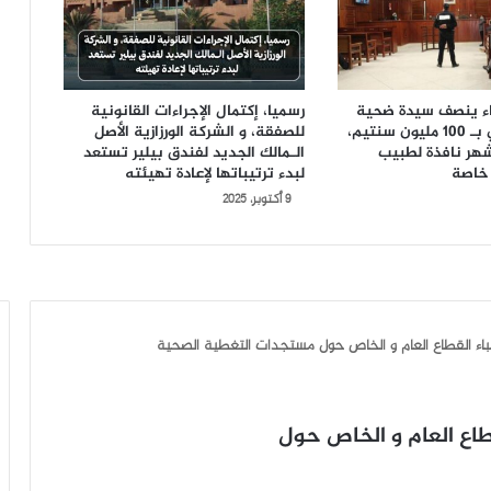
ضاء ينصف سيدة ضحية
رسميا، إكتمال الإجراءات القانونية
الإهمال الطبي بـ 100 مليون سنتيم،
للصفقة، و الشركة الورزازية الأصل
السجن 6 أشهر نافذة لطبيب
الـمالك الجديد لفندق بيلير تستعد
خاصة
لبدء ترتيباتها لإعادة تهيئته
9 أكتوبر، 2025