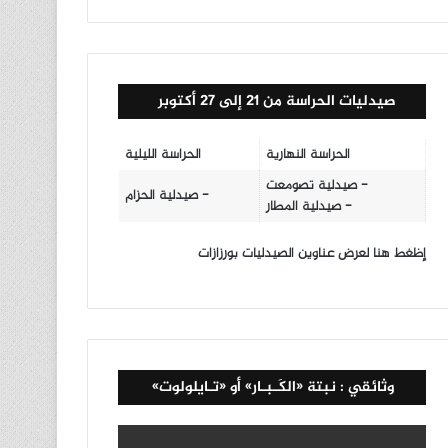
صيدليات الحراسة من 21 إلى 27 أكتوبر
الحراسة النهارية
الحراسة الليلية
- صيدلية تصومعت
- صيدلية الحزام
- صيدلية المطار
إظغط هنا لعرض عناوين الصيدليات بورزازات
وثائقي : نبتة «الكَـبـار» أو «تـايلولوت»