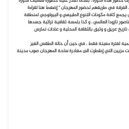
ف حضور هذه الدورة ، بعدما تعذر عليه حضورة فعاليات الدورة
د الفرقة في طريقهم لحضور المهرجان ” إضغط هنا لقراءة
لي يجمع كافة مكونات التنوع الطبيعي و البيولوجي لمنطقة
ناصور تازودا العالمي ، و كذا بلمسة ثقافية تراثية جسدها
اريخ عريق و وثيق بالثقافة المحلية و عادات تمارس
مية لفترة معينة فقط ، في حين أن حالة الطقس الغير
حيت مزيين التي إظطرت الى مغادرة ساحة المهرجان صوب مدينة