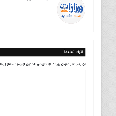
موق
في
X
يوتي
انس
‫Tik
ع
سب
وب
تقرا
To
الوي
وك
م
k
ب
اترك تعليقاً
لن يتم نشر عنوان بريدك الإلكتروني.
الحقول الإلزامية مشار إليها
ا
ل
ت
ع
ل
ي