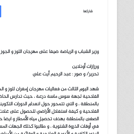
ر
س
شاركها
ل
ب
ر
ي
د
وزير الشباب و الرياضة ضيفا على مهرجان اللوز و الجوز 
ا
إ
ورزازات أونلاين
ل
تحرير/ و صور : عبد الرحيم أيت علي
ك
ت
ر
شهد اليوم الثالث من فعاليات مهرجان إمغران للوز و ا
و
الفلاحية لجهة سوس ماسة درعة ، حيث تدارس الحاضرو
ن
بالمنطقة ، و التي تتمحور حول انعدام الدورات التكوين
ي
الفلاحية و كيفة استغلال الأراضي للحصول على غلات
ا
الصغى بالمنطقة بهذف تحصيل مياه الأمطار و ايضا حماي
في أوقات الذروة الشتوية ، و طالبوا كذلك الجهات الم
البذور الكافية و الأدوية العلاجية و الوقائية من ال