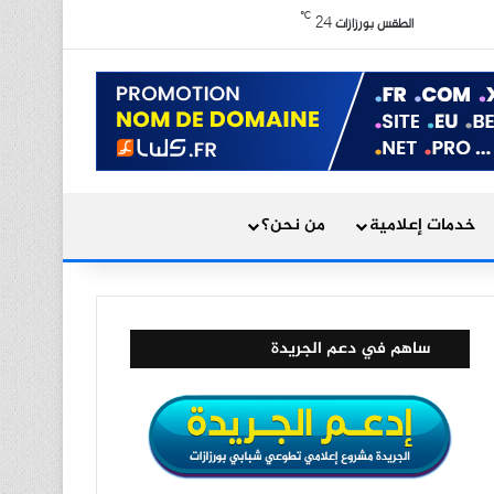
X
فيسبوك
يوتيوب
انستقرام
ملخص الموقع RSS
℃
24
الوضع المظلم
الطقس بورزازات
بحث عن
خدمات إعلامية
من نحن؟
ساهم في دعم الجريدة