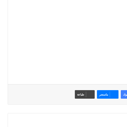
وك
ماسنجر
طباعة