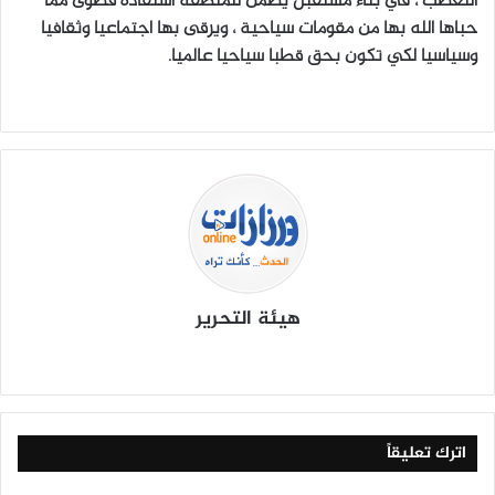
التعصب ، في بناء مستقبل يضمن للمنطقة استفادة قصوى مما
حباها الله بها من مقومات سياحية ، ويرقى بها اجتماعيا وثقافيا
وسياسيا لكي تكون بحق قطبا سياحيا عالميا.
هيئة التحرير
موق
في
X
يوتي
انس
‫Tik
ع
سب
وب
تقرا
To
الوي
وك
م
k
ب
اترك تعليقاً