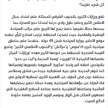
كل شيء تقريبا؟
تقع ورزازات الكبرى بالجنوب الشرقي للمملكة على امتداد جبال
الاطلس الكبير وعلى طول وادي درعة امتدادا نحو الصحراء مما
يمنحها مجالا طبيعيا خصبا يتيح لها التربع على مراتب السياحة
الوطنية والعالمية حيت تصدرت المنطقة ترتيب استلاع للرأي نظمه
موقع الاعلام بوزارة السياحة شمل 49 دولة ، متقدما على مناطق
سياحية كبرى ك”سوس” و”مراكش” و”الجنوب الاطلسي الكبير”، وتنبع
القيمة الساحية للمنطقة من تنوعها الكبير فهذه “ورزازات” المركز
بقصباتها التاريخية ك”تاوريرت “وسط المدينة و”ايت بن حدو”
بالنواحي، اضافة الى واحة “سكورة “المعروفة بقصورها وقصباتها
كما تتوفر المدينة على بنية استقبالية جيدة من فنادق ومطاعم
مختلفة دون غض الطرف عن الاهمية الكبرى لمطارها الدولي في
فك العزلة عن مؤهلاتها السياحية، وهذه عمالة تنغير بمضايقها
العالمية وصناعتها التقليدية خاصة صناعة المنافخ التقليدية التي
تستهوي السكان قبل الزوار، وموسم الورود المتميز بقلعة مكونة
الذائع الصيت ،