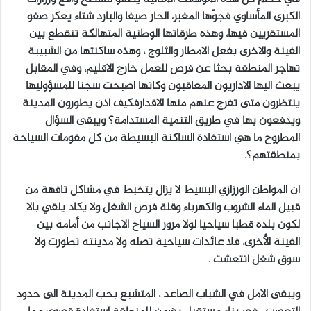
الكبرى المأساوي فجوّها المغبر، الحار صيفا والبارد شتاء يعكر صفو
المستقريين فيها، وهذه طرقاتها الوطنية المتهالكة تنقطع بين
الفينة والاخرى بفعل الامطار والثلوج ، وهذه ساكنتها من الشبيبة
تهاجر المنطقة بحثا عن فرص للعمل خارج الاقليم، وفي المقابل
يبعث اليها الاداريون المعاقبون وكانها اصبحت سجنا للمسؤوليها
ينتظرون متى تفرج عنهم منها الاقدارفكيف اذن يطورون المدينة
ويدفعون بها في طريق التنمية المستدامة؟ ويبقى السؤال
المطروح ما هي استفادة الساكنة البسيطة من كل مقومات السياحة
بمنطقتهم؟.
ان المواطن الورزازي البسيط لا يزال يتخبط في مشاكل تافهة من
قبيل الماء الشروب والكهرباء وقلة فرص الشغل ولا يكاد يلقي بالا
لكون بلده قطبا سياحيا لولا مرور السياح الاجانب من أمامه بين
الفينة الأخرى، فلا عائدات سياحية تصله ولا مدينته تطورت ولا
سوق شغل انتعشت .
ويبقى الامل في الشباب الصاعد ، المتشبع بحب المدينة الى حدود