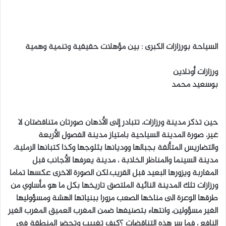
ل
ب
ر
السياحة بورزازات الكبرى : بين مؤهلات حقيقية وتنمية وهمية
ي
د
ورزازات أونلاين
ا
بوسعيد محمد
إ
ل
ك
ت
حين تذكر مدينة ورزازات، تتبادر إلى الأذهان صورتان متناقضتان لا
ر
غير، صورة المدينة السياحية بامتياز مدينة الفصول الأربعة
و
والتضاريس المتألقة بجبالها ووديانها بثلوجها وكذا كتبانها الرملية،
ن
مدينة السينما والمناظر الخلابة ، مدينة يعرفها الأجانب قبل
ي
المغاربة ويزورها البعيد قبل القريب.لكن الصورة الاخرى عكسها تماما
ا
ورزازات تلك المدينة النائية الملتصق تاريخها بكل ما هو مأساوي من
طرقها الوعرة الى مناخها الصعب مرورا ببنياتها الهشة ومسؤوليها
الغير مسؤولين، وانتهاء بتصنيفها ضمن المغرب العميق المغرب الغير
النافع ، فما سر هذه التناقضات ؟كيف تغييب وتحضر المنطقة في