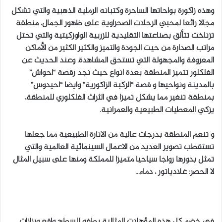
وهذه زاكورة بواحاتها الساحرة وكتبانه الرملية الذهبية والتي تشكل
مجالا رائعا لمحبي الرحلات الصحراوية على ظهور الجمال، منطقة
تزناخت تتألق بصناعتها التقليدية للزربية الواوزكيتية والتي تحتل
مراتب الصدارة من حيت الجودة والتميز والكثير الكثير من الأماكن
المعروفة والمجهولة التي تستحق المشاهدة. وعند الحديث عن
الفلكلور تتميز المنطقة بعدة انواع حيث نجد رقصة “احواش”
بالمدينة ونواحيها و قصة “الركبة الزاكورية” وايضا “احيدوس”
بمنطقة تنغير مما يشكل تميزا في الثراث الفلكلوري للمنطقة،
يزكي المعطيات الطبيعية والعمرانية.
و تنعم المنطقة بدرجات عالية من الانارة الطبيعية مما جعلها
تستقطب تصوير العديد من الاعمال السينمائية العالمية والتي
تمثل بدورها رواجا سياحيا متميزا للمملكة ومنها على سبيل المثال
لا الحصر: غلادياتور ، دماء…
في خضم كل هذه المؤهلات المثالية يطفو للسطح واقع ورزازات