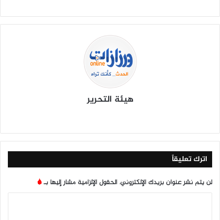
هيئة التحرير
موق
في
X
يوتي
انس
‫Tik
ع
سب
وب
تقرا
To
الوي
وك
م
k
ب
اترك تعليقاً
لن يتم نشر عنوان بريدك الإلكتروني.
الحقول الإلزامية مشار إليها بـ
*
ا
ل