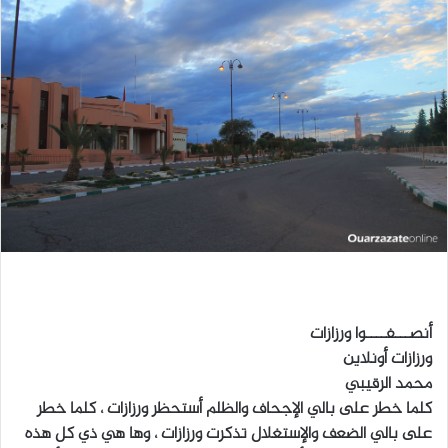
ب
ر
ي
د
ا
إ
ل
ك
ت
ر
و
ن
ي
أنصـــفــــوا ورزازات
ا
ورزازات أونلاين
محمد الرقيبي
كلما خطر على بالي الإجحاف والظلم أستحظر ورزازات ، كلما خطر
على بالي الضعف والإستغلال تذكرت ورزازات ، وها هي ذي كل هذه