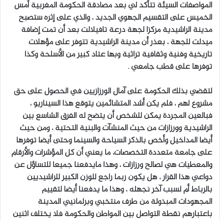
المواصفات السيئة تتأكد لي بعد مصادقة الحكومة المغربية أمس
الخميس على التقسيم الجهوي الجديد ، والذي على إثره ستصبح
مدينة الراشيدية مركزا لجهة درعة تافيلالت بعد أن تمت إضافة
ميدلت للجهة ، بعذر أن مدينة الراشيدية تتوفر على مؤهلات
تاريخية وفنية وثقافية تراثية وبها عتاد كبير من الأسلحة وكذا
توفرها على قطب جامعي .
لتقضي بذلك الحكومة على آمال الورزازيين في الحصول على حق
مشروع لهم ، فلم يكن أشد المتشائمين يتوقع هذا السيناريو ،
فبالعين المجردة يمكن للشخص أن يتضح له الفرق الشاسع بين
الراشيدية وورزازات من حيث المنشآت والبنية التحتية ، ومن حيث
أيضا المداخيل وأخص بالذكر السياحة والسينما وحتى أيضا توفرها
على جامعة متعددة التخصصات، ما يعني أن كل المؤشرات والأرقام
والمعطيات هي لصالح ورزازات ، وهذا مايدفعنا جميعا للتساؤل عن
دواعي هذا القرار ، هل يكون ربما راجع للوزن الكبير للراشيديين
بالرباط أم لسبب آخر نجهله ، وهذا ما يدفعنا أيضا لتقييم
المجهودات المبذولة من طرف منتخبي وبرلمانيي المدينة
باعتبارهم نقطة التواصل بين المواطن والحكومة فلا يختلف اثنين