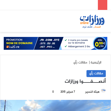
الوضع المظلم
بحث عن
الق
الرئيسية
|
مقالات رأي
مقالات رأي
أنصـــفــــوا ورزازات
هيئة التحرير
أ
7 فبراير، 2015
0
ر
س
ل