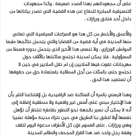
على أن مجهوداتهم بهذا الصدد ضعيفة ، وكذا مجهودات
التنسيقية المبادِرة للدفاع عن هذه القضية التي تصدر بياناتها من
داخل أحد فنادق ورزازات ،
والأعمق والأخطر من كل هذا هو الصراعات السياسية التي تعاني
منها المدينة في أية قضية من القضايا والتي يتحمل نتائجها طبعا
المواطن الورزازي ، ولا ننسى هذا الأخير الذي يتحمل بدوره قسطا من
المسؤولية ، فلا يمكن لمدينة تجتمع ساكنتها بالآلاف حول
مهرجانات تفوت فيها الملايين إن لم نقل الملايير في حين لا
تجتمع حتى بالمئات من أجل المطالبة باستعادة حق من حقوقها
أن تستعيد هذا الحق ،
وهذا لايعني بالمرة أن الساكنة ضد الراشيدية بل لإقتناعنا التام بأن
هذا الإختيار مبني على أسس غير واقعية ولا منطقية إضافة إلى
أنه لا يمكن أن نسير بالجهة نحو التطور بقاطرة تنتظر أن تؤهل
نفسها أولا لتشق بنا الطريق في حين نترك مدينة مؤهلة نسبيا
وهي ورزازات ، على العموم فإن كل الأطراف مدعوة اليوم لتقف
وقفة رجل واحد ضد هذا القرار المجحف والظالم للمدينة