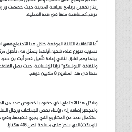
درهم،كمساهمة منها في هذه العملية.
أما الاتفاقية الثالثة الموقعة خلال هذا الاجتماع،فهي 
تنموية تتوزع على شقين،أولهما يتمثل في تأهيل مركزي
بينما يهم الشق الثاني إعادة تأهيل قصر أيت بن حدو،
والثقافة “اليونسكو” تراثا للإنسانية، حيث يصل الغل
منها في هذا المشروع 8 ملايين درهم.
وشكل هذا الاجتماع،الذي حضره بالخصوص عدد من المس
والتجهيز إضافة إلى رؤساء بعض الجماعات ورجال الس
استكمال عدد من المشاريع التي يجري تنفيذها، وفي م
تارميكت)،الذي ينجز على مساحة تصل 418 هكتارا.