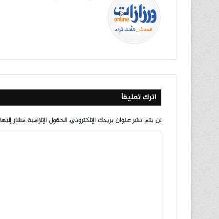
موق
في
X
يوتي
انس
‫Tik
ع
سب
وب
تقرا
To
الوي
وك
م
k
ب
اترك تعليقاً
لن يتم نشر عنوان بريدك الإلكتروني.
الحقول الإلزامية مشار إليها
ا
ل
ت
ع
ل
ي