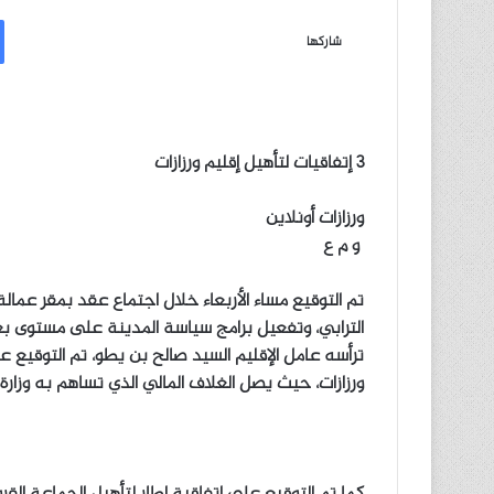
ر
س
شاركها
ل
ب
ر
ي
3 إتفاقيات لتأهيل إقليم ورزازات
د
ا
ورزازات أونلاين
إ
و م ع
ل
ك
ت
تم التوقيع مساء الأربعاء خلال اجتماع عقد بمقر عمالة
ر
الترابي، وتفعيل برامج سياسة المدينة على مستوى بعض 
و
ترأسه عامل الإقليم السيد صالح بن يطو، تم التوقيع 
ن
ورزازات، حيث يصل الغلاف المالي الذي تساهم به وزارة السكنى
ي
ا
كما تم التوقيع على اتفاقية إطار لتأهيل الجماعة القر