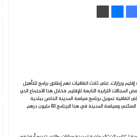
فيسبوك
ماسنجر
طباعة
 إقليم ورزازات، على ثلاث اتفاقيات تهم إطلاق برامج للتأهيل
المجالات الترابية التابعة للإقليم. فخلال هذا الاجتماع الذي
على اتفاقية تمويل برنامج سياسة المدينة الخاص ببلدية
 وسياسة المدينة في هذا البرنامج 83 مليون درهم.
وية ل”تارميكت”،المحاذية لمدينة ورزازات، والتي تندرج أيضا في