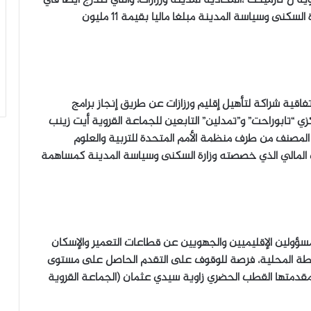
إطار تفعيل برنامج سياسة المدينة،حيث خصصت وزارة السكنى وسياسة المدينة مبلغا ماليا بقيمة 11 مليون
اتفاقية شراكة لتأهيل إقليم ورزازات عن طريق إنجاز برامج
 “تابوراحت” و”تمدلين” التابعين للجماعة القروية أيت زينب
 المصنف من طرف منظمة الأمم المتحدة للتربية والعلوم
اف المالي الذي خصصته وزارة السكنى وسياسة المدينة كمساهمة
ؤولين الإقليميين والجهويين عن قطاعات التعمير والإسكان
لطة المحلية، فرصة للوقوف على التقدم الحاصل على مستوى
قدمتها القطب الحضري زاوية سيدي عثمان (الجماعة القروية