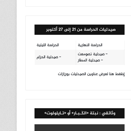
صيدليات الحراسة من 21 إلى 27 أكتوبر
الحراسة النهارية
الحراسة الليلية
- صيدلية تصومعت
- صيدلية الحزام
- صيدلية المطار
إظغط هنا لعرض عناوين الصيدليات بورزازات
وثائقي : نبتة «الكَـبـار» أو «تـايلولوت»