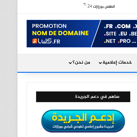
X
فيسبوك
يوتيوب
انستقرام
ملخص الموقع RSS
℃
24
الوضع المظلم
الطقس بورزازات
بحث عن
خدمات إعلامية
من نحن؟
ساهم في دعم الجريدة