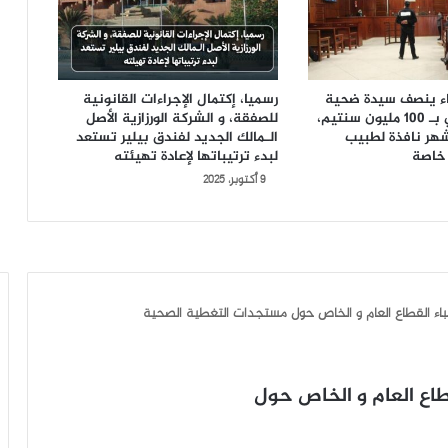
ضاء ينصف سيدة ضحية
رسميا، إكتمال الإجراءات القانونية
الإهمال الطبي بـ 100 مليون سنتيم،
للصفقة، و الشركة الورزازية الأصل
السجن 6 أشهر نافذة لطبيب
الـمالك الجديد لفندق بيلير تستعد
خاصة
لبدء ترتيباتها لإعادة تهيئته
9 أكتوبر، 2025