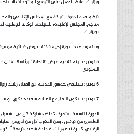
ورزازات ، وأيضا العمل على الترويج للمنتوجات السياحي
تنظم هده الدورة بشراكة مع المجلس الإقليمي والمجلس
مناجم، المجلس الإقليمي للسياحة، الوكالة الوطنية ل
بورزازات
وستعرف هذه الدورة إحياء ثلاثة عروض غنائية موسيق
5 نونبر : سيتم تقديم عرض “قنطرة ” برئاسة الفنان 
اللمثوني
6 نونبر : سيلتقي جمهور المدينة مع الفنان رشيد زروال والفنانة سامية أحمد والزجال ميمون الغازي
7 نونبر : سيكون اللقاء مع الفنانة سعيدة فكري ، وسيتم كذلك تقديم عرض موسيقي غنائي للفنان لحسن خوختو
الدورة التاسعة، ستعرف كذلك مشاركة كل من الشعراء وا
الظاهري من تونس ، ومن المغرب كل من ادريس الملياني
الرقيبي، كبيرة تباعمرانت، فاطمة شهيد ،نزيهة أباكريم