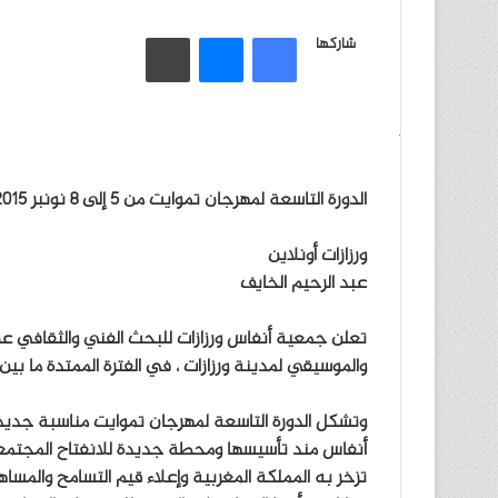
ر
س
فيسبوك
ماسنجر
طباعة
شاركها
ل
ب
ر
ي
د
ا
الدورة التاسعة لمهرجان تموايت من 5 إلى 8 نونبر 2015 بورزازات
إ
ل
ورزازات أونلاين
ك
عبد الرحيم الخايف
ت
ر
تعلن جمعية أنفاس ورزازات للبحث الفني والثقافي عن
و
والموسيقي لمدينة ورزازات ، في الفترة الممتدة ما بين 5 و8 نونبر 2015 بقصر المؤتمرات بمدينة ورزازات
ن
ي
وتشكل الدورة التاسعة لمهرجان تموايت مناسبة جديد
ا
أنفاس مند تأسيسها ومحطة جديدة للانفتاح المجتمعي ع
تزخر به المملكة المغربية وإعلاء قيم التسامح والمساه