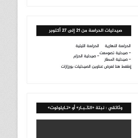
صيدليات الحراسة من 21 إلى 27 أكتوبر
الحراسة النهارية
الحراسة الليلية
- صيدلية تصومعت
- صيدلية الحزام
- صيدلية المطار
إظغط هنا لعرض عناوين الصيدليات بورزازات
وثائقي : نبتة «الكَـبـار» أو «تـايلولوت»