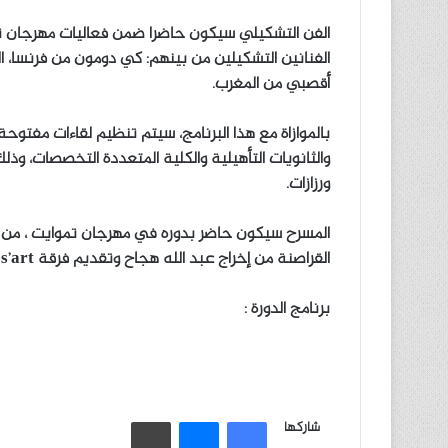
الفن التشكيلي سيكون حاضرا ضمن فعاليات مهرجان ت
الفنانين التشكيلين من بينهم: كي دومون من فرنسا،
أقصبي من المغرب.
بالموازاة مع هذا البرنامج، سيتم تنظيم لقاءات مفتوحة
والثانويات التأهيلية والكلية المتعددة التخصصات، و
ورزازات.
المسرح سيكون حاضر بدوره في مهرجان تموايت ، من
القراصنة من إخراج عبد الله هجاح وتقديم فرقة diés’art من الدار البيضاء.
برنامج الدورة :
شاركها