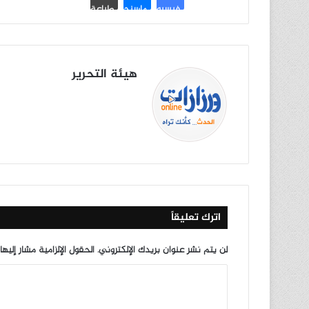
فيسبوك
ماسنجر
طباعة
هيئة التحرير
موق
في
X
يوتي
انس
‫Tik
ع
سب
وب
تقرا
To
الوي
وك
م
k
ب
اترك تعليقاً
لن يتم نشر عنوان بريدك الإلكتروني.
الحقول الإلزامية مشار إليها
ا
ل