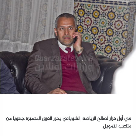
ل
ب
ر
ي
د
ا
إ
ل
ك
ت
ر
و
ن
ي
ا
في أول قرار لصالح الرياضة، الشوباني يحرر الفرق المتميزة جهويا من
متاعب التمويل