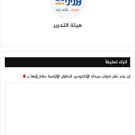
هيئة التحرير
موق
في
X
يوتي
انس
‫Tik
ع
سب
وب
تقرا
To
الوي
وك
م
k
ب
اترك تعليقاً
لن يتم نشر عنوان بريدك الإلكتروني.
الحقول الإلزامية مشار إليها بـ
*
ا
ل
ت
ع
ل
ي