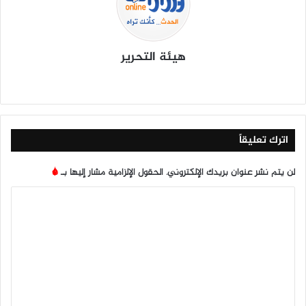
هيئة التحرير
موق
في
X
يوتي
انس
‫Tik
ع
سب
وب
تقرا
To
الوي
وك
م
k
ب
اترك تعليقاً
لن يتم نشر عنوان بريدك الإلكتروني.
الحقول الإلزامية مشار إليها بـ
*
ا
ل
ت
ع
ل
ي