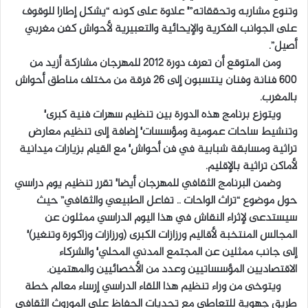
وتنوع مشاربه وتحققاته”٬ علاوة على كونه “يشكل إطارا للوقوف
على الجوانب الفكرية والإيحائية والتعبيرية لأحواش كفن مغربي
أصيل”.
ومن المتوقع أن تعرف دورة 2012 للمهرجان مشاركة أزيد من
600 فنانة وفنان ينتسبون إلى 26 فرقة من مختلف مناطق أحواش
بالمغرب.
ويتوزع برنامج هذه الدورة بين تنظيم سهرات فنية كبرى٬
وتنشيط ساحات عمومية ومؤسسات٬ إضافة إلى تنظيم معارض
تراثية ومسابقة شبابية في فن أحواش٬ مع القيام بزيارات ميدانية
لأماكن تراثية بالإقليم.
وضمن البرنامج الثقافي للمهرجان أيضا٬ تقرر تنظيم يوم دراسي
حول موضوع “تراث الواحات .. تفاعل الطبيعي والثقافي” حيث
سيستدعى لإثراء النقاش في هذا اليوم الدراسي ممثلون عن
المجالس المنتخبة لأقاليم ورزازات الكبرى (ورزازات وزاكورة وتنغير)٬
إلى جانب ممثلين عن المجتمع المدني المحلي٬ والشركاء
الاقتصاديين المؤسساتيين وعدد من الأخصائيين والمهتمين.
ويتوخى من وراء تنظيم هذا اللقاء الدراسي إرساء معالم خطة
طريق جهوية للتعاطي مع تحديات الحفاظ على الموروث الثقافي