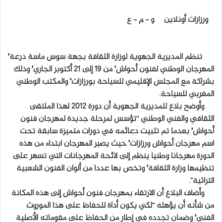
ب
ورزازات أونلاين و – م – ع
ر
ي
د
تنظم المديرية الجهوية لوزارة الثقافة بجهة سوس ماسة درعة٬
ا
المهرجان الوطني لفنون أحواش٬ من 19 إلى 21 أكتوبر الجاري٬ وذلك
إ
بشراكة مع المجلس الإقليمي للسياحة بورزازات٬ والمكتب الوطني
ل
المغربي للسياحة.
ك
ت
وأوضح بلاغ للمديرية الجهوية أن دورة 2012 لهذا الملتقى
ر
الثقافي والفني الوطني “تؤسس لمرحلة جديدة لمهرجان فنون
و
أحواش٬ بعدما تم تثبيت دعائمه في دورات متميزة سابقة تحت
ن
اسم مهرجان أحواش ورزازات٬ حيث يصير المهرجان ابتداء من هذه
ي
الدورة مهرجانا وطنيا ينظم إلى لائحة المهرجانات التي تسهر على
ا
تنظيمها وزارة الثقافة٬ وتخص بها عددا من ألوان الفنون الشعبية
التراثية”.
وأضاف البلاغ أن الارتقاء بمهرجان فنون أحواش إلى هذه المكانة
من شأنه أن يؤهله “لكي يكون أداة للحفاظ على هذا الموروث
الفني٬ وضمان تجدده في إطار من الحفاظ على مقوماته الأصلية