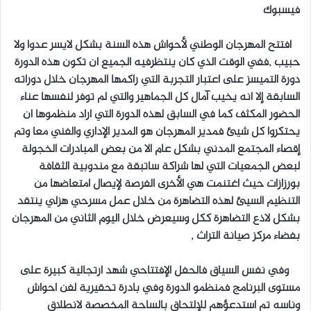
فيسبوك
ب
ر
افتتح المهرجان الوطني لأحواش هذه السنة بشكل لايسر عدوا ولا
ي
حبيب ,ففي الوقت الذي كان ينتظرفيه الجميع ان تكون هذه الدورة
د
دورة التميسز على اعتبار التجربة التي راكمها المهرجان خلال دوراته
ا
السابقة إلا انه يخيب آمال كل الجماهير والتي لم توفر لنفسها عناء
إ
الحضور المكثف كما في السابق لهذه الدورة التي اراد منظموها ان
ل
يحتكروا كل شيئ فمدير المهرجان هو المدير الإداري والفني معا وتم
ك
ت
إقصاء المجتمع المدني بشكل عام الا من بعض المبادرات الخجولة
ر
لبعض الجمعيات التي لها شراكة ساتبقة مع مندوبية الثقافة
و
بورزازات حيث اغتنمت هي الأخرى الفرصة لإيصال امتعاضها من
ن
التنظيم السيئ لهذه التضاهرة من خلال عمل مسرحي هزلي ينتقد
ي
بشكل لاذع التضاهرة ككل وسيعرض خلال اليوم الثاني من المهرجان
ا
بفضاء مركز صيانة التراث ,
وفي نفس السياق فالحفل الإفتتاحي شهد ارتجالية كبيرة على
مستوى البرنامج فمنظمو الدورة وفي بادرة تحقيرية لفن احواش
وناسه تم استدعؤهم للإلتحاق بالساحة المخصصة لانطلاق