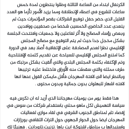
الكرنفال ابتداء من الساعة الثالثة وظلوا ينتظرون لمدة خمس
ساعات للشروع في اعطاء الإنطلاقة ومما يزيد الأمور تأزما هو العدد
القليل الذي حضر حفل توقيع الشراكات بقصر المؤتمرات حيث لم
يتعدى عدد الحاضري الخمسين شخصا من صحفيين ووافدين
وبعض رؤساء المصالح ولا أثر لفاعلين ولا جمعيات وافتتحت الجلسة
بشكل مخجل جدا حيث لم يتم التوقيع مع مصالح المجلس
الإقليمي نظرا لعدم المصادقة على الإتفاقية أصلا بعد في الدورة
كما امتنع المجلس الإقليمي للسياحة عن تقديم كلمته الإفتتاحية
وتم الإكتفاء بكلمة المجلس البلدي والتي ألقيت بشكل مرتبك من
طرف ممثله والتي سقطت منه الأوراق فاختلط عليه ترتيبها
وبالنظر ايضا الى لافتة المهرجان فأقل مايمكن القول عنها انها
لافته اشهار للبهلوان بدون جمالية وبدون محتوى .
هذا فقط يوم من يوميات مهرجاننا الذي أريد له ان تكرس فيه
سياسة التهميش لكل ماهو محلي باستقدام شركات من سوس في
إقصاء تام لمناطق الجنوب الشرقي في لقاء موازي لفعاليات
المهرجان ايضا حول الحوار الجهوي حول التراث الثقافي بورزازات
واستبدالها ب مناطق اشتوكة ايت باها .تزنيت.تارودانت . فهنيئا لك