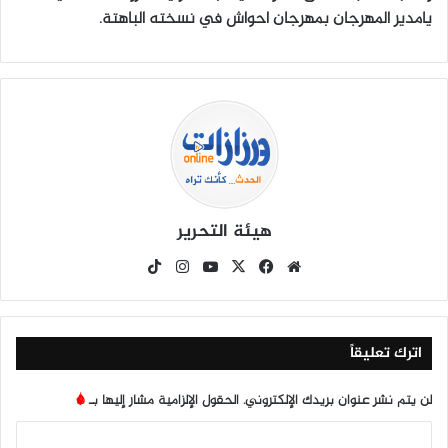
يامدير المهرجان بمهرجان احواش في نسخته الباهتة.
هيئة التحرير
موق
في
X
يوتي
انس
‫Tik
ع
سب
وب
تقرا
To
الوي
وك
م
k
ب
اترك تعليقاً
لن يتم نشر عنوان بريدك الإلكتروني.
الحقول الإلزامية مشار إليها بـ
*
ا