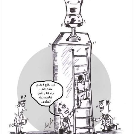
ب
ر
ي
د
ا
إ
ل
ك
ت
ر
و
ن
ي
ا