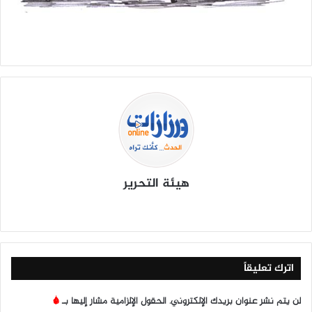
هيئة التحرير
موق
في
X
يوتي
انس
‫Tik
ع
سب
وب
تقرا
To
الوي
وك
م
k
ب
اترك تعليقاً
لن يتم نشر عنوان بريدك الإلكتروني.
الحقول الإلزامية مشار إليها بـ
*