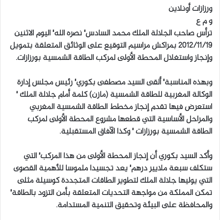
ورزازات أونلاين
ل
و م ع
ب
ترأس صاحب الجلالة الملك محمد السادس٬ نصره الله٬ اليوم الاثنين
ر
2012/11/19 بمراكش مراسيم التوقيع على الوثائق المتعلقة بتمويل
ي
وإنجاز واستغلال المحطة الأولى لمركب الطاقة الشمسية بورزازات.
د
ا
وبهذه المناسبة٬ ألقى السيد مصطفى بكوري٬ رئيس مجلس إدارة
إ
الوكالة المغربية للطاقة الشمسية (مازن) كلمة أمام جلالة الملك ٬
ل
استعرض فيها تقدم إنجاز مخطط الطاقة الشمسية المغربي
ك
ت
والمراحل الأساسية التي قطعها مشروع المحطة الأولى لمركب
ر
الطاقة الشمسية بورزازات ٬ وكذا الآفاق المستقبلية.
و
ن
وأكد السيد بكوري أن إنجاز المحطة الأولى من هذا المركب٬ التي
ي
ستكلف سبعة ملايير درهم٬ يعد تجسيدا ملموسا للأهمية القصوى
ا
التي يوليها جلالة الملك لتطوير الطاقات المتجددة كوسيلة مثلى
تمكن المملكة من مواجهة التحديات المتعلقة بأمن التزود بالطاقة٬
والمحافظة على البيئة وتحقيق التنمية المستدامة.