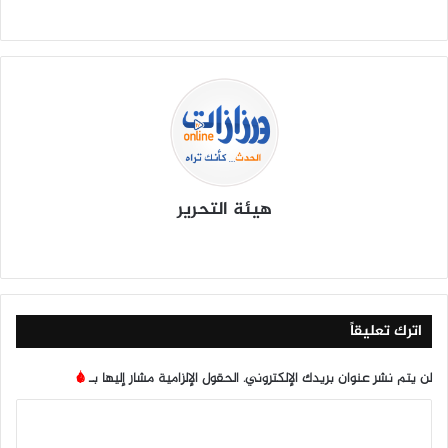
هيئة التحرير
موق
في
X
يوتي
انس
‫Tik
ع
سب
وب
تقرا
To
الوي
وك
م
k
ب
اترك تعليقاً
لن يتم نشر عنوان بريدك الإلكتروني.
الحقول الإلزامية مشار إليها بـ
*
ا
ل