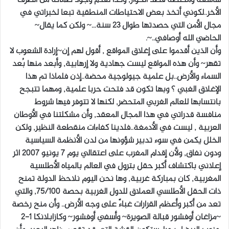
الأخر..لكوني أتخذ بعض الاحتياطات المنطقية تبعا لخبراتي في
مجال الأمن التي حصدتها طوال 23 سنة…~ ولكن كما يقال~
الحاضي الله أوصافي..~.
وأن الذين أقدموا على إغلاق المواقع , أقول لهم إن~إرادة الشعوب لا
تقهر~ وأن هذه المواقع ليست جهادية ولا إرهابية, وأبعد منها بُعد
السماء والأرض..بل علمية جيولوجية محضة..إذن فلماذا تم هذا
الإغلاق الغبي ؟ وبها تكون قد فتحت حربا علمية, ومهما تتبجح
بانتسابها للعالم الغربي المتحضر, لكنها لا تتوفر فيها شروط
منافسة قدراتي في هذا المجال المعقد, وأن مشكلتنا في الأوطان
العربية , ليست في الأدمغة..فلدينا كفاءات منقطعة النظير, ولكن
الخلل يكمن في سوء تدبير شؤونها من لدن الأنظمة السياسية
ودون نفاق, ولأن إقدام المغرب على اعتقالي يوم 7 يونيو 2007 اثر
إعلاني باكتشاف أكبر حقل بترول في العالم بالمياه الأطلسية
المغربية, كان بمباركة غربية, وها نحن اليوم نلاحظ الدولة تمنح
ذات الحقل الأطلسي العملاق للدول الغربية بحصة 75/100, والتي
تعد من أكبر وأعظم القرارات غباءً على وجه الأرض.. وأن منح رخصة
~مزاغان أوفشور قبالة الصويرة~ وأسفي أوفشور~ وكازابلانكا 1-2