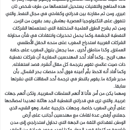
هذه المناهج والتقنيات يستحيل استعمالها من طرف شخص ثان
غيري, ومن ثم مقارنة بين قدراتي وكفاءتي في مجال النفط, والتي
تتفوق على التكنولوجيا العصرية بهامش يعد بقرون من الزمن,
ومن ثم يشرح الطرق العلمية المتخلفة التي تستعملها الشركات
النفطية الجشعة..وكما يحمل تحذيرات وانتقادات في شأن محاولة
الشركات الغربية استدراج المغرب على منحه الحقل الأطلسي
العملاق, وكذا مناطق أخرى , مما يجعل بترول المغرب على حافة
مهب الريح …وكما أفاد أحد المهندسين المغاربة أن شركات نفطية
ذات صيت عالمي تقوم بترجمة كل مقال أنشره, قصد استغلاله,
وكما أفاد أنه لاحظ بأم أعينه فوق أحد منصات بحر الشمال, بأن
مدير شركة ما..يقوم بالنظر في ترجمة أحد المقالات التي نشرتها
سابقا..
ومهما يكن من أمر, فأنا لا أتهم السلطات المغربية, ولكن أتهم جهات
غربية, والتي ترى في قدراتي النفطية الجد هائلة تهديدا لمصالحها
على أرض المغرب خاصة, وجهات خارجية عامة, وهو الشيء الذي
جعلني أرفض عدة لقاءات مع مهندسين أجانب على أرض
الوطن..لفقداني الثقة من الجهة التي تحاول استدراجي إلى مدن
شاسعة ومكتظة قصد الحوار, وكذا لعدم وجود ضمانة من الطرف