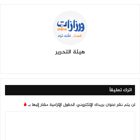
هيئة التحرير
موق
في
X
يوتي
انس
‫Tik
ع
سب
وب
تقرا
To
الوي
وك
م
k
ب
اترك تعليقاً
لن يتم نشر عنوان بريدك الإلكتروني.
الحقول الإلزامية مشار إليها بـ
*
ا
ل
ت