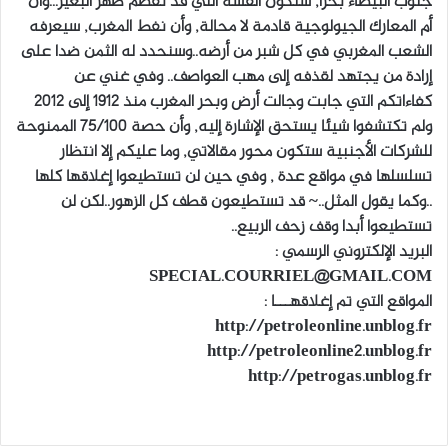
جنوب البيضاء بحرا, ستكون القشة التي قد تقصم ظهر البعير…وأن
أم المعارك الجيولوجية قادمة لا محالة, وأن نفط المغرب, سيعرفه
الشعب المغربي في كل شبر من أرضه..وسنحدد له الثمن ضدا على
إرادة من يجتهد لقذفه إلى مهب العواصف.. وفي غني عن
كفاءاتكم التي جابت وجالت أرض وبحر المغرب منذ 1912 إلى 2012
ولم تكتشفوا شيئا يستحق الإشارة إليه, وأن حصة 75/100 الممنوحة
للشركات الأجنبية ستكون محور مقالاتي, وما عليكم إلا انتظار
تسلسلها في مواقع عدة , وفي حين لن تستطيعوا إغلاقها كلها
..وكما يقول المثل..~ قد تستطيعون قطف كل الزهور..لكن لن
تستطيعوا أبدا وقف زحف الربيع..
البريد الإلكتروني الرسمي :
SPECIAL.COURRIEL@GMAIL.COM
المواقع التي تم إغلاقهـــا :
http://petroleonline.unblog.fr
http://petroleonline2.unblog.fr
http://petrogas.unblog.fr