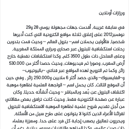
ر
س
ورزازات أونلاين
ل
ب
في سابقة غريبة, أقدمت جهات مجهولة يومي 28 و29
ر
نوفمبر2012 على إغلاق ثلاثة مواقع الكترونية التي كنت أديرها
ي
شخصيا, فالأولين يحملان اسم~ بترول العالم ~ وحيث قمت بتدوين
د
رحلات استكشافية للبترول عبر صحاري وبراري المملكة المغربية,
ا
وعلى الساحل ذات طول 3500 كلم, وكذا استكشافات نفطية خارج
إ
أرض المغرب, وصورا ثم فيديوهات, وحيث حصدا أكثر من 530.000
ل
زائر, وكما تم الترويج لهذه المواقع عبر قناتي ~باليوتيوب~
ك
ت
و~الفايسبوك~ والذي حصد أكثر 6 ملايين و250.000 زائر , وفي حين
ر
أن الموقع الثالث, كان يحمل اسم ~ الواجهة العلمية لظاهرة موهبة
و
اكتشاف البترول عن بُعد وبالمباشر ~ وحيث أنشأته حديثا, وكان
ن
عبارة عن صفحة الكترونية فقط, وحيث كانت ترافق بعض مقالاتي
ي
من أجل تقديم شروح علمية لظاهرة الموهبة الاستكشافية للبترول
ا
لقرائنا الأعزاء الذين كانوا لا يتوانون على طرح سيل من الأسئلة,
ويحررون تعاليق يصعب إجابة كل فرد على حدا.. ومعززة بعلماء
ذات صيت عالمي, وكذا المناهج والتقنيات ورسوم بيانية, رغم أن