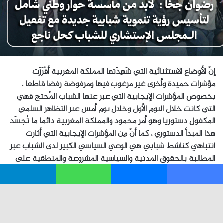
فيسبوك
ماسنجر
واتساب
تيلقرام
زر