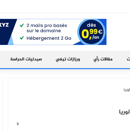
ت
مقالات رأي
ورزازات تيفي
صيدليات الحراسة
ريا
وريا
0