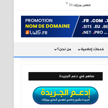
X
فيسبوك
يوتيوب
انستقرام
ملخص الموقع RSS
℃
24
الوضع المظلم
الطقس بورزازات
بحث عن
خدمات إعلامية
من نحن؟
ساهم في دعم الجريدة