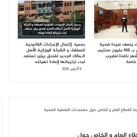
ضاء ينصف سيدة ضحية
رسميا، إكتمال الإجراءات القانونية
الإهمال الطبي بـ 100 مليون سنتيم،
للصفقة، و الشركة الورزازية الأصل
السجن 6 أشهر نافذة لطبيب
الـمالك الجديد لفندق بيلير تستعد
خاصة
لبدء ترتيباتها لإعادة تهيئته
9 أكتوبر، 2025