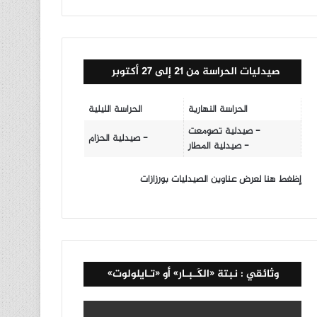
صيدليات الحراسة من 21 إلى 27 أكتوبر
الحراسة النهارية
الحراسة الليلية
- صيدلية تصومعت
- صيدلية الحزام
- صيدلية المطار
إظغط هنا لعرض عناوين الصيدليات بورزازات
وثائقي : نبتة «الكَـبـار» أو «تـايلولوت»