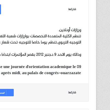
ر
س
شاركها
ل
ب
ر
ورزازات أونلاين.
ي
تنظم الكلية المتعددة التخصصات بوارزازات شعبة اللغا
د
التوجيه التربوي,تنظم يوما خاصا للتوجيه تحت شعار : ما
ا
إ
وذالك يوم الاحد 9 دجنبر 2012 بقصر المؤتمرات ابتداءا من الساعة الثانية بعد الزوال.
ل
ك
ت
se une journée d’orientation academique le 09
ر
h aprés midi, au palais de congrés-ouarzazate
و
ن
ي
شاركها
فيسب
ا