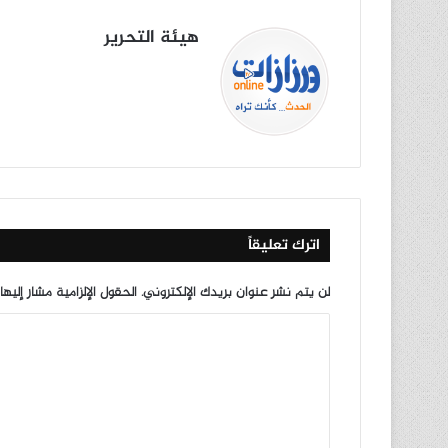
هيئة التحرير
موق
في
X
يوتي
انس
‫Tik
ع
سب
وب
تقرا
To
الوي
وك
م
k
ب
اترك تعليقاً
لن يتم نشر عنوان بريدك الإلكتروني.
الحقول الإلزامية مشار إليها
ا
ل
ت
ع
ل