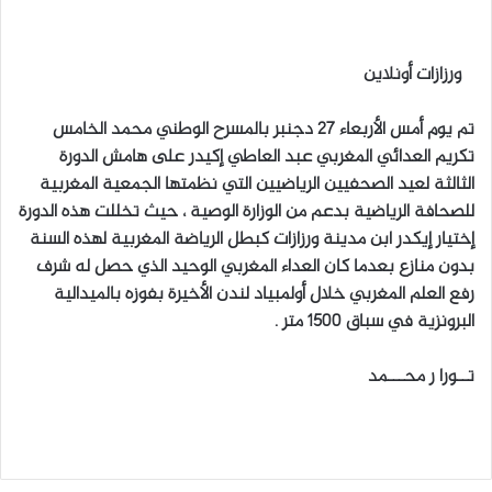
ل
ب
ورزازات أونلاين
ر
ي
تم يوم أمس الأربعاء 27 دجنبر بالمسرح الوطني محمد الخامس
د
تكريم العدائي المغربي عبد العاطي إكيدر على هامش الدورة
ا
الثالثة لعيد الصحفيين الرياضيين التي نظمتها الجمعية المغربية
إ
للصحافة الرياضية بدعم من الوزارة الوصية ، حيث تخللت هذه الدورة
ل
إختيار إيكدر ابن مدينة ورزازات كبطل الرياضة المغربية لهذه السنة
ك
ت
بدون منازع بعدما كان العداء المغربي الوحيد الذي حصل له شرف
ر
رفع العلم المغربي خلال أولمبياد لندن الأخيرة بفوزه بالميدالية
و
البرونزية في سباق 1500 متر .
ن
ي
تــورا ر محـــمد
ا