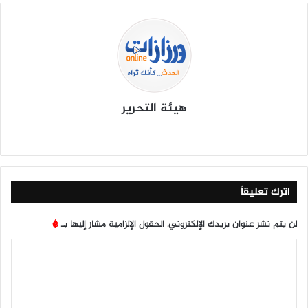
هيئة التحرير
موق
في
X
يوتي
انس
‫Tik
ع
سب
وب
تقرا
To
الوي
وك
م
k
ب
اترك تعليقاً
لن يتم نشر عنوان بريدك الإلكتروني.
الحقول الإلزامية مشار إليها بـ
*
ا
ل
ت