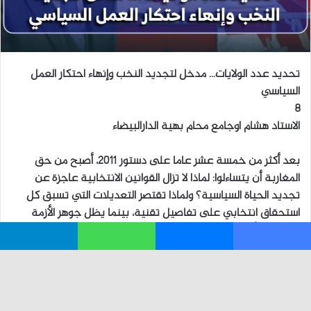
فيسبوك
ماسنجر
واتساب
تيلقرام
زر