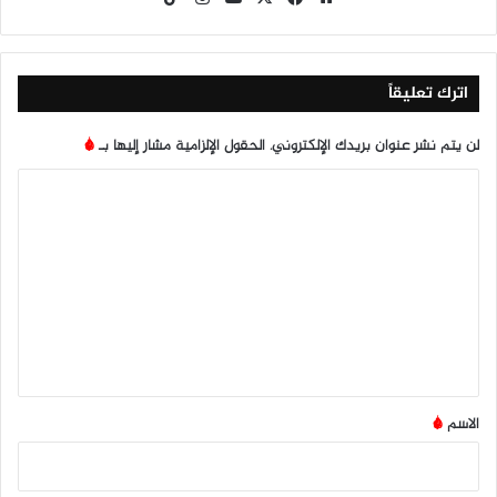
ع
سب
وب
تقرا
To
الوي
وك
م
k
ب
اترك تعليقاً
لن يتم نشر عنوان بريدك الإلكتروني.
الحقول الإلزامية مشار إليها بـ
*
ا
ل
ت
ع
ل
ي
ق
*
الاسم
*