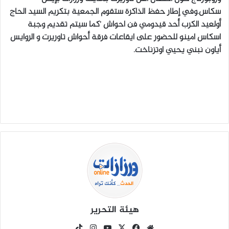
سكاس.وفي إطار حفظ الذاكرة ستقوم الجمعية بتكريم السيد الحاج
أولعيد الكرب أحد قيدومي فن احواش ’كما سيتم تقديم وجبة
اسكاس امينو للحضور على ايقاعات فرقة أحواش تاوريرت و الروايس
أياون نبني يحيي اوتزناخت.
هيئة التحرير
موق
في
X
يوتي
انس
‫Tik