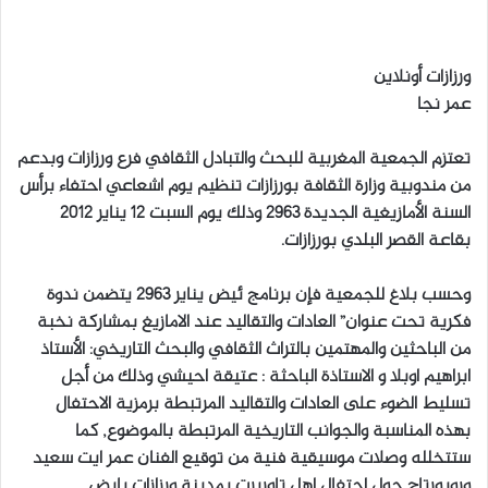
ر
س
ل
ورزازات أونلاين
ب
عمر نجا
ر
ي
تعتزم الجمعية المغربية للبحث والتبادل الثقافي فرع ورزازات وبدعم
د
من مندوبية وزارة الثقافة بورزازات تنظيم يوم اشعاعي احتفاء برأس
ا
السنة الأمازيغية الجديدة 2963 وذلك يوم السبت 12 يناير 2012
إ
بقاعة القصر البلدي بورزازات.
ل
ك
ت
وحسب بلاغ للجمعية فإن برنامج ئيض يناير 2963 يتضمن ندوة
ر
فكرية تحت عنوان” العادات والتقاليد عند الامازيغ بمشاركة نخبة
و
من الباحثين والمهتمين بالتراث الثقافي والبحث التاريخي: الأستاذ
ن
ابراهيم اوبلا و الاستاذة الباحثة : عتيقة احيشي وذلك من أجل
ي
تسليط الضوء على العادات والتقاليد المرتبطة برمزية الاحتفال
ا
بهذه المناسبة والجوانب التاريخية المرتبطة بالموضوع, كما
ستتخلله وصلات موسيقية فنية من توقيع الفنان عمر ايت سعيد
وروبورتاج حول احتفال اهل تاوريرت بمدينة ورزازات بإيض