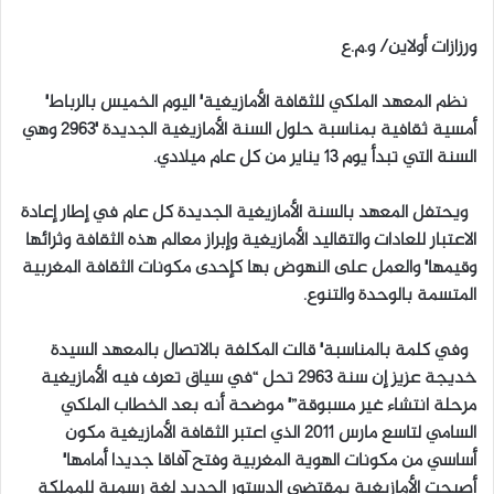
ل
ورزازات أولاين/ و.م.ع
ب
ر
نظم المعهد الملكي للثقافة الأمازيغية٬ اليوم الخميس بالرباط٬
ي
أمسية ثقافية بمناسبة حلول السنة الأمازيغية الجديدة 2963٬ وهي
د
السنة التي تبدأ يوم 13 يناير من كل عام ميلادي.
ا
إ
ويحتفل المعهد بالسنة الأمازيغية الجديدة كل عام في إطار إعادة
ل
الاعتبار للعادات والتقاليد الأمازيغية وإبراز معالم هذه الثقافة وثرائها
ك
ت
وقيمها٬ والعمل على النهوض بها كإحدى مكونات الثقافة المغربية
ر
المتسمة بالوحدة والتنوع.
و
ن
وفي كلمة بالمناسبة٬ قالت المكلفة بالاتصال بالمعهد السيدة
ي
خديجة عزيز إن سنة 2963 تحل “في سياق تعرف فيه الأمازيغية
ا
مرحلة انتشاء غير مسبوقة”٬ موضحة أنه بعد الخطاب الملكي
السامي لتاسع مارس 2011 الذي اعتبر الثقافة الأمازيغية مكون
أساسي من مكونات الهوية المغربية وفتح آفاقا جديدا أمامها٬
أصبحت الأمازيغية بمقتضى الدستور الجديد لغة رسمية للمملكة