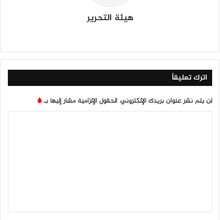
هيئة التحرير
موق
في
X
يوتي
انس
‫Tik
ع
سب
وب
تقرا
To
الوي
وك
م
k
ب
اترك تعليقاً
لن يتم نشر عنوان بريدك الإلكتروني.
الحقول الإلزامية مشار إليها بـ
*
ا
ل
ت
ع
ل
ي
ق