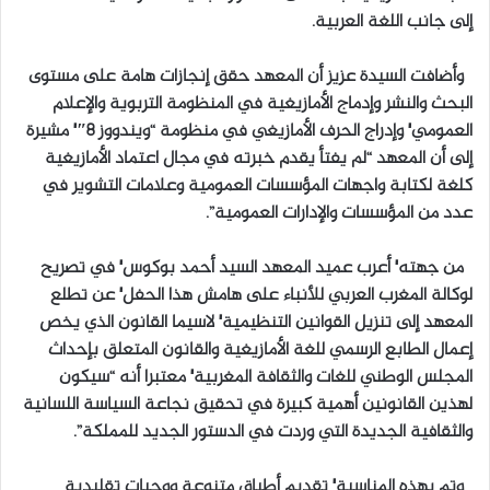
إلى جانب اللغة العربية.
وأضافت السيدة عزيز أن المعهد حقق إنجازات هامة على مستوى
البحث والنشر وإدماج الأمازيغية في المنظومة التربوية والإعلام
العمومي٬ وإدراج الحرف الأمازيغي في منظومة “ويندووز 8″٬ مشيرة
إلى أن المعهد “لم يفتأ يقدم خبرته في مجال اعتماد الأمازيغية
كلغة لكتابة واجهات المؤسسات العمومية وعلامات التشوير في
عدد من المؤسسات والإدارات العمومية”.
من جهته٬ أعرب عميد المعهد السيد أحمد بوكوس٬ في تصريح
لوكالة المغرب العربي للأنباء على هامش هذا الحفل٬ عن تطلع
المعهد إلى تنزيل القوانين التنظيمية٬ لاسيما القانون الذي يخص
إعمال الطابع الرسمي للغة الأمازيغية والقانون المتعلق بإحداث
المجلس الوطني للغات والثقافة المغربية٬ معتبرا أنه “سيكون
لهذين القانونين أهمية كبيرة في تحقيق نجاعة السياسة اللسانية
والثقافية الجديدة التي وردت في الدستور الجديد للمملكة”.
وتم بهذه المناسبة٬ تقديم أطباق متنوعة ووجبات تقليدية