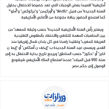
أمازيغية٬ لاسيما بعض الوجبات التي تعد خصيصا للاحتفال بحلول
السنة الجديدة٬ من قبيل “تاكóلا” و”أوركيمن” و”بركوكس” و”أملو”٬
كما استمتع الحضور بباقة متنوعة من الأغاني الأمازيغية.
ويعتبر رأس السنة الأمازيغية الجديدة٬ حسب وثيقة للمعهد٬ من
بين المناسبات المهمة للتلاقي والاحتفاء بالطقوس التقليدية
العريقة للمغرب٬ وتقليدا راسخا في كل بلدان شمال إفريقيا منذ
القدم. ويسمى عيد السنة الجديدة ب “إيخف ن أسكاس” أو “إيط ن
اناير” أو “حكوز”٬ حسب المناطق٬ ويرجع تاريخ بداية الاحتفال به إلى
سنة 950 قبل الميلاد٬ عندما استطاع الملك الأمازيغي شيشونغ
الوصول إلى حكم مصر.