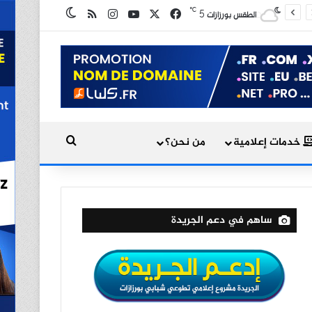
X
فيسبوك
يوتيوب
انستقرام
ملخص الموقع RSS
℃
5
الوضع المظلم
الطقس بورزازات
بحث عن
خدمات إعلامية
من نحن؟
ساهم في دعم الجريدة