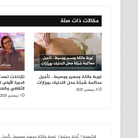
مقالات ذات صلة
تورط مالكة ومسير ووسيط.. تأجيل
تازناخت تسدل 
محاكمة شبكة محل التدليك بورزازات
الدورة الأولى 
الثقافي والفن
11 ديسمبر، 2025
1 ديسمبر، 2025