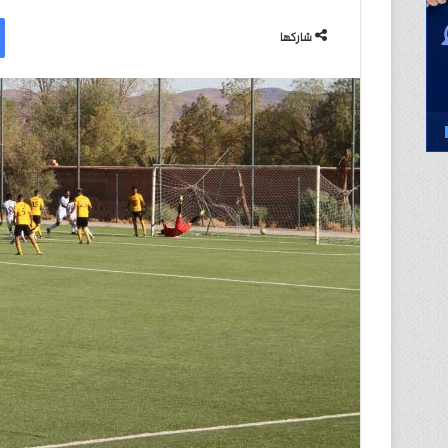
ر
س
شاركها
ل
ب
ر
ي
د
ا
إ
ل
ك
ت
ر
و
ن
ي
ا