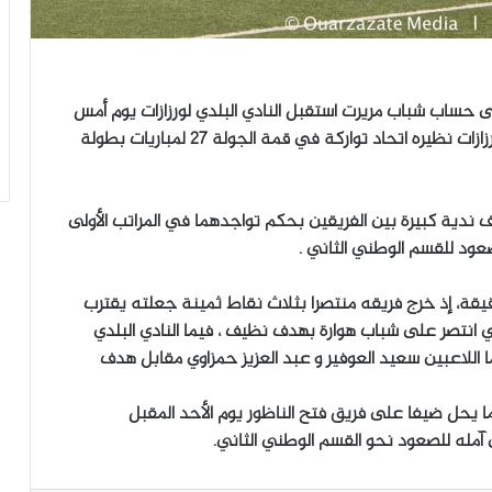
 حساب شباب مريرت استقبل النادي البلدي لورزازات يوم أمس
الأربعاء على أرضية ملعب سيدي داود النادي البلدي لورزازات نظيره اتحاد تواركة في قمة الجولة 27 لمباريات بطولة
ف ندية كبيرة بين الفريقين بحكم تواجدهما في المراتب الأولى
ود للقسم الوطني الثاني .
يقة، إذ خرج فريقه منتصرا بثلاث نقاط ثمينة جعلته يقترب
 انتصر على شباب هوارة بهدف نظيف ، فيما النادي البلدي
الحه بهدفين سجلهما اللاعبين سعيد العوفير و عبد العزيز حمزاوي مقابل هدف
دما يحل ضيفا على فريق فتح الناظور يوم الأحد المقبل
 آمله للصعود نحو القسم الوطني الثاني.