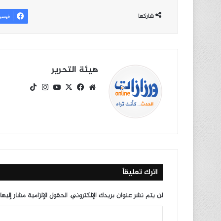
شاركها
فيسب
هيئة التحرير
موق
في
X
يوتي
انس
‫Tik
ع
سب
وب
تقرا
To
الوي
وك
م
k
ب
اترك تعليقاً
لن يتم نشر عنوان بريدك الإلكتروني.
الحقول الإلزامية مشار إليها
ا