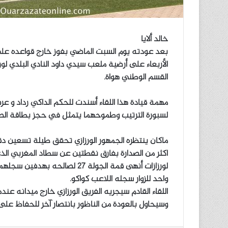
خالد ألايا
بعد عودته يوم السبت الماضي بفوز خارج قواعده على
القسم الوطني هواة.
مهمة قيادة هذا اللقاء أسندت للحكم الداكي رداد و عر
لسبورة الترتيب وطموحهما يتمثل في حجز بطاقة الصع
ماكان ينتظره الجمهور الورزازي تحقق طيلة تسعين دق
اكثر من الصدارة بفارق نقطتين عن سطاد المغربي الذي
لورزازات أنهى قمة الجولة 27 لص
واحد للزوار سجله اللاعب كواكو.
اللقاء القادم سيجريه الفريق الورزازي خارج ميدانه عن
وسيحاول بالعودة من الناظور بانتصار آخر للحفاظ على