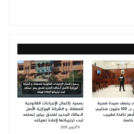
ضاء ينصف سيدة ضحية
رسميا، إكتمال الإجراءات القانونية
الإهمال الطبي بـ 100 مليون سنتيم،
للصفقة، و الشركة الورزازية الأصل
السجن 6 أشهر نافذة لطبيب
الـمالك الجديد لفندق بيلير تستعد
خاصة
لبدء ترتيباتها لإعادة تهيئته
9 أكتوبر، 2025