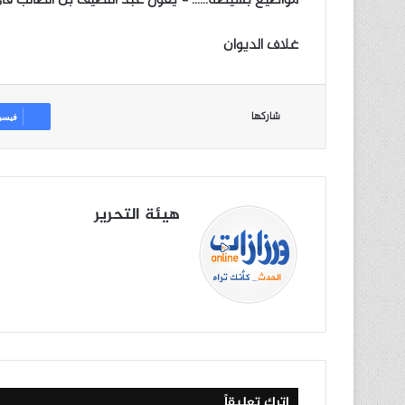
غلاف الديوان
شاركها
فيسب
هيئة التحرير
موق
في
X
يوتي
انس
‫Tik
ع
سب
وب
تقرا
To
الوي
وك
م
k
ب
اترك تعليقاً