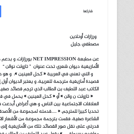
ر
س
شاركها
ل
ب
ر
ورزازات أونلاين
ي
مصطفي جليل
د
ا
عن مطبعة NET IMPRESSION 
إ
الأمازيغية ديوان شعري تحت عنوان ” تازولت نوالن “
ل
ك
ت
قصيدة أمازيغية مترجمة للعربية، و يعتبر الديوان أول
ر
الكاتب عبد اللطيف بن الطالب الذي ترجم قصائد صفية 
و
« تازولت ن والن » أو « كحل العينين » يحمل في قص
ن
العلاقات الاجتماعية بين الناس، و هي أغراض أبدعت ف
ي
تحديا كبيرا للمترجم، « ……قدمته لمجموعة من الأصدقا
ا
الشاعرة صفية، فقمت بترجمة مجموعة من الأشعار الاما
قدرتي على نقل صور القصائد تلك من الأمازيغية إلى 
مواضيع بسيطة…… » يقول عبد اللطيف بن الطالب في 