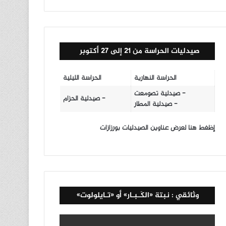
صيدليات الحراسة من 21 إلى 27 أكتوبر
الحراسة النهارية
الحراسة الليلية
- صيدلية تصومعت
- صيدلية الحزام
- صيدلية المطار
إظغط هنا لعرض عناوين الصيدليات بورزازات
وثائقي : نبتة «الكَـبـار» أو «تـايلولوت»