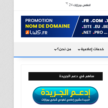
X
فيسبوك
يوتيوب
انستقرام
ملخص الموقع RSS
℃
24
الوضع المظلم
الطقس بورزازات
بحث عن
خدمات إعلامية
من نحن؟
ساهم في دعم الجريدة