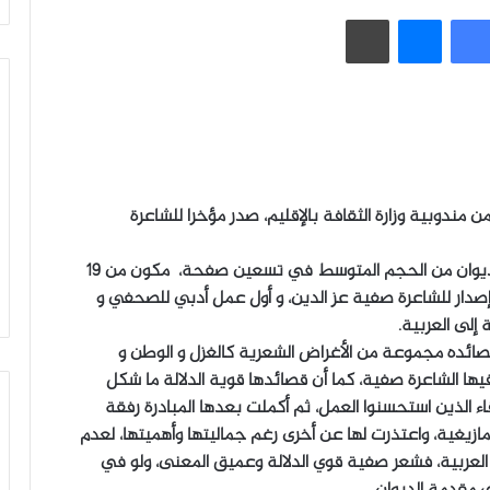
فيسبوك
ماسنجر
طباعة
بورزازات، و بدعم من مندوبية وزارة الثقافة بالإقليم، صدر مؤخرا للشاعرة
و التي تعني في العربية « كحل العينين »، و هو ديوان من الحجم المتوسط في تسعين صفحة، مكون من 19
 إصدار للشاعرة صفية عز الدين، و أول عمل أدبي للصحفي و
إلى العربية.
ائده مجموعة من الأغراض الشعرية كالغزل و الوطن و
يها الشاعرة صفية، كما أن قصائدها قوية الدلالة ما شكل
ء الذين استحسنوا العمل، ثم أكملت بعدها المبادرة رفقة
زيغية، واعتذرت لها عن أخرى رغم جماليتها وأهميتها، لعدم
العربية، فشعر صفية قوي الدلالة وعميق المعنى، ولو في
مقدمة الديوان.