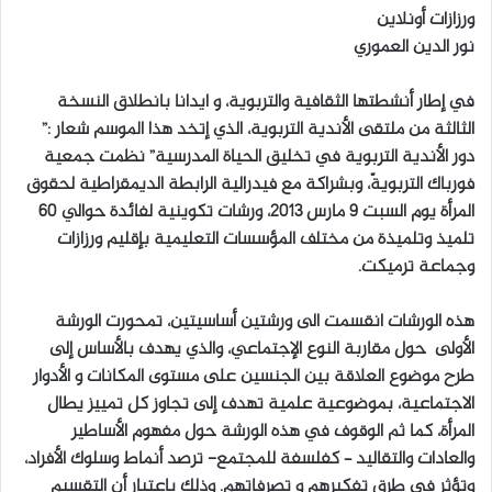
ورزازات أونلاين
ل
نور الدين العموري
ب
ر
في إطار أنشطتها الثقافية والتربوية، و ايدانا بانطلاق النسخة
ي
الثالثة من ملتقى الأندية التربوية، الذي إتخد هذا الموسم شعار :”
د
دور الأندية التربوية في تخليق الحياة المدرسية” نظمت جمعية
ا
فورباك التربويةّ، وبشراكة مع فيدرالية الرابطة الديمقراطية لحقوق
إ
المرأة يوم السبت 9 مارس 2013، ورشات تكوينية لفائدة حوالي 60
ل
تلميذ وتلميذة من مختلف المؤسسات التعليمية بإقليم ورزازات
ك
وجماعة ترميكت.
ت
ر
و
هذه الورشات انقسمت الى ورشتين أساسيتين، تمحورت الورشة
ن
الأولى حول مقاربة النوع الإجتماعي، والذي يهدف بالأساس إلى
ي
طرح موضوع العلاقة بين الجنسين على مستوى المكانات و الأدوار
ا
الاجتماعية، بموضوعية علمية تهدف إلى تجاوز كل تمييز يطال
المرأة، كما ثم الوقوف في هذه الورشة حول مفهوم الأساطير
والعادات والتقاليد – كفلسفة للمجتمع- ترصد أنماط وسلوك الأفراد،
وتؤثر في طرق تفكيرهم و تصرفاتهم. وذلك باعتبار أن التقسيم