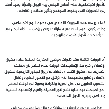
للأدوار الاجتماعية، على أساس الجنس بين الرجل والمرأة، يعود أصلا
إلى التصورات التي ينتجها المجتمع بتأثير عاداته و ثقافته .
كما تبرز مساهمة الموروث الثقافي في قضية النوع الاجتماعي
وذلك بكون القيم المجتمعية مازالت ترفض بإصرار مساواة الرجل مع
المرأة بحجة الأدوار الامومة و الزوجية ….
أما الورشة الثانية فقد تناولت موضوع المقاربة المبنية على حقوق
الإنسان و في هذا الإطارعملت الورشة على استعراض مختلف
التعاريف عن حقوق الانسان ، فضلا عن إبراز الجذور التاريخية لحقوق
الانسان وتطور مفاهيمها الذي ترافق مع التطور البشري ونضال
الشعوب الطويل من اجل الحرية والكرامة وصولا الى الوقت الحاضر
الذي اصبحت فيه منارة تشع لنور الفضيلة والقيم الإنسانية السامية
وتتباهى بتبنيها الدول المتقدمة .
هذا وتميزت هذه الورشات بمشاركة فعالة ومثمرة، من مختلف