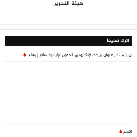
هيئة التحرير
موق
في
X
يوتي
انس
‫Tik
ع
سب
وب
تقرا
To
الوي
وك
م
k
ب
اترك تعليقاً
لن يتم نشر عنوان بريدك الإلكتروني.
الحقول الإلزامية مشار إليها بـ
*
ا
ل
ت
ع
ل
ي
ق
*
الاسم
*