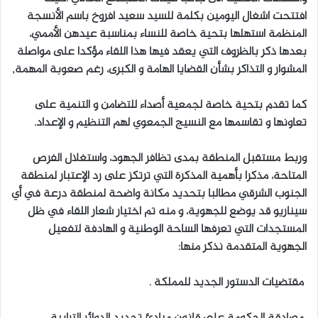
افتتحت اشغال اليومين بكلمة للسيد سعيد افروخ باسم الأنسجة
المنظمة استهلها بتحية خاصة للنساء بمناسبة عيدهن الأممي،
بعدها ذكر بالظروف التي يعقد فيها هذا اللقاء مؤكدا على مواصلة
المشوار و التذاكر بشأن القضايا الهامة و الكبرى، رغم صعوبة المهمة,
كما تقدم بتحية خاصة لجمعية أصداء للتضامن و التنمية على
تعاونها و تقاسمها مع النسيج الجمعوي لهم التنظيم و الإعداد.
وربط مستقبل المنطقة بمدى تظافر الجهود، واستغلال الفرص
المتاحة، مذكرا بأهمية المذكرة التي ترتكز على رد الإعتبار لمنطقة
الجنوب الشرقي مطالبا بتحديد مكانة واضحة لمنطقة درعة في أي
سيناريو قد يوضع للجهوية، و منه تم اختيار شعار اللقاء في ظل
المستجدات التي تعرفها الساحة الوطنية و الهادفة لتفعيل
الجهوية المتقدمة نذكر منها:
مقتضيات الدستور الجديد للمملكة .
مصادقة الحكومة على قانون مبادئ تحديد الدوائر الترابية.