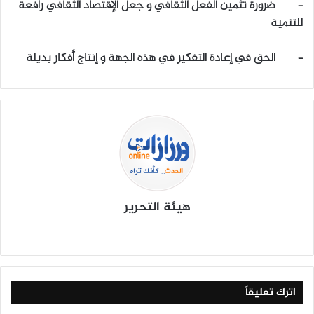
– ضرورة تثمين الفعل الثقافي و جعل الإقتصاد الثقافي رافعة
للتنمية
– الحق في إعادة التفكير في هذه الجهة و إنتاج أفكار بديلة
هيئة التحرير
موق
في
X
يوتي
انس
‫Tik
ع
سب
وب
تقرا
To
الوي
وك
م
k
ب
اترك تعليقاً