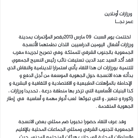
ر
س
ورزازات أونلاين
ل
عمر نجــا
ب
ر
اختتمت يوم السبت 09 مارس 2013بقصر المؤتمرات بمدينة
ي
ورزازات أشغال اليومين الدراسيين اللذان نظمتهما الأنسجة
د
الجمعوية بالجنوب الشرقي للمملكة .وفي تصريح لجريدة مغرب
ا
الغد أكد السيد عبد الدين تستيفت نائب رئيس النسيج الجمعوي
إ
للتنمية بورزازات ان هذا اللقاء يأتي استمرارا للدينامية والنقاش الذي
ل
بدأته هذه الانسجة حول الجهوية الموسعة من أجل الدفع و
ك
ت
الإحاطة بالمؤهلات الطبيعية و الاقتصادية و الثقافية و البشرية و
ر
كذا البنيات الأساسية التي تزخر بها منطقة درعة ، تحديدا ورزازات ،
و
زاكورة و تنغير ، و التي تبوئها لعب أدوار مهمة و أساسية في إطار
ن
الجهوية المتقدمة .
ي
ا
وقد عرف اللقاء حضورا نخبويا ضم ممثلي بعض الانسجة
الجمعوية للجنوب الشرقي وممثلي الجماعات المحلية بالإقليم
والسلطات المحلية الى جانب هيئات المنجتمع المدني .حيث