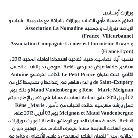
ل
ورزازات أونــلاين
ب
تعتزم جمعية مأوي الشباب بورزازات بشراكة مع مندوبية الشباب و
ر
الرياضة بورزازات و جمعية Association La Nomadine
ي
(France_Villeurbanne)
د
و جمعية Association Compagnie La mer est ton miroir
ا
(France Lyon)
إ
تنظيم أيام تضامنية، فنية، ثقافية استعدادا لقافلة المحبة 2013 ،
ل
سيقدم خلالها عرض مسرحي بقاعة العروض بدار الشباب الحسن
ك
ت
الثاني تحت عنوان Le Petit Prince للكاتب الفرنسي Antoine
ر
de Saint-Exupéry و التي ساهم في إعدادها و تقديمها كل من
و
Réne _Marie Meignan و Maud Vandenbergue و ذلك يوم
ن
02 أبريل 2013 على الساعة السادسة مساءا. في نفس الإطار سيتم
ي
عمل ورشة مسرحية لفائدة الشباب من تأطير : Réne _Marie
ا
Meignan et Maud Vandenbergue يوم 03 أبريل 2013 على
الساعة الخامسة مساءا بالمسرح الروماني بقصبة تاوريرت بورزازات ،
وعلى الساعة السابعة مساءا سيعرف النشاط حفل توقيع ديوان
“حالاتي مدن” للفنان الشاعر المسرحي ذ:قاسم الأنصاري و قراءة في