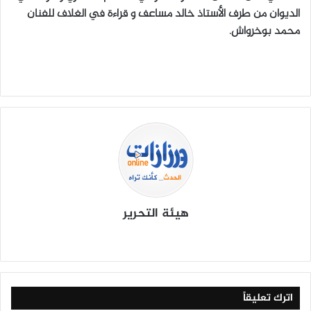
الديوان من طرف الأستاذ خالد مساعف و قراءة في الغلاف للفنان
محمد بوخرواش.
هيئة التحرير
موق
في
X
يوتي
انس
‫Tik
ع
سب
وب
تقرا
To
الوي
وك
م
k
ب
اترك تعليقاً