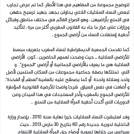
لتوضيح مجموعة من المفاهيم في هذا الأطار، كما تم عرض تجارب
لبعض النساء السلاليات اللاتي يحاولن بجهد جهيد ترسيخ حقهن
في التمتع بأراضيهن ، وهو الصراع القائم في مختلف مناطق وقبائل
ورزازات علي غرار ما جاء به القانون المغربي أكثر من مرة ، لتأكيد
أحقية إستفادت النساء من أراضي الجموع ،
كما تقدمت الجمعية الديمقراطية لنساء المغرب بتعريف مبسط
للأراضي السلالية ـ حيث وضحت لعموم الحاضرين ، كون الأراضي
السلالية هي ما يعرف بالأراضي الجماعية أو أراضي “الجموع”. و
التي تمتلكها بصفة جماعية مجموعات من السكان المنتمين لأصل
واحد وسلالة واحدة أو كما يصطلح عليه بالعامية”لعظم أو الفخذة”.
و أضافت في نفس السياق شرحا واضحا للأرضية القانونية المؤطرة
للأراضي الجموع بالمغرب وأخر المستجدات في هذا الميدان وعن
الدوريات التي أكدت أحقية المرأة السلالية من التمتع …
وقد استبشرت النساء السلاليات خيرا نهاية سنة 2010 ، بإصدار وزارة
الداخلية لدورية جديدة رقم 60 بتاريخ 30 مارس 2013 ، حيث
سيراعى من خلالها تسوية أوضاع حق المرأة السلالية الانتفاع،