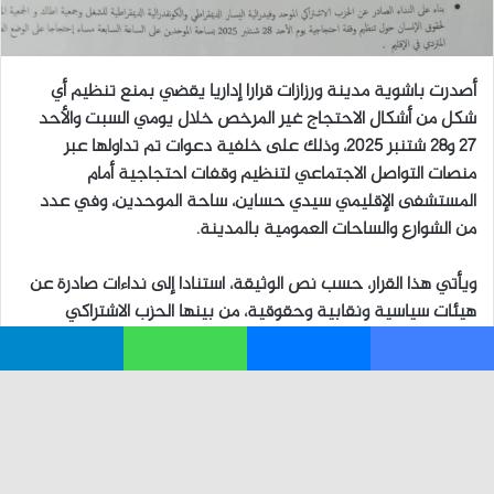
فيسبوك
ماسنجر
واتساب
تيلقرام
زر