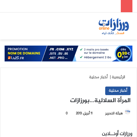
الوضع المظلم
بحث عن
الق
الرئيسية
|
أخبار محلية
أخبار محلية
المرأة السلالية…بورزازات
هيئة التحرير
أ
11 أبريل، 2013
0
ر
س
ورزازات أونــلاين
ل