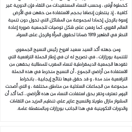
كخطوة أولى ، وحسب النساء المستفيدات من اللقاء فإن الدورية غير
كافية ، إذ ينتظرن إنصافا بحجم الاستفادة من حقهن في الأرض
إسوة بالرجل، إخمادا لمجموعة من المشاكل التي تحول دون تنمية
العالم القروي، كما رفعن على شكل توصيات للجمعية ضرورة إعادة
النظر في الظهير 1919 ضمانا لحقوق المرأة والرجل على السواء.
ومن جهته أكد السيد سعيد افروخ رئيس النسيج الجمعوي
للتنمية بورزازات ، في تصريح له ان في إطار الحملة الترافعية التي
تقودها الجمعية الديمقراطية لنساء المغرب للمطالبة بحقهن من
الاستفادة من أراضي الجموع ، أن النسيج منخرط في هذه الحملة
الترافعية مند مدة ، و قد حقق فيها نتائج إيجابية ، بانخراط
مجموعة من الجماعات السلالية من مناطق مختلفة ، و التي أضحت
اليوم تعترف وتقر بحق استفادت النساء من هذه الأراضي ، كما أكد أن
المشوار مازال طويلا والنسيج عازم علي تنظيم المزيد من اللقاءات
والدورات التكوينية في هذا الجانب بورزازات وبالمنقطة عامة.