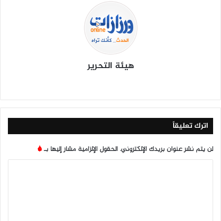
هيئة التحرير
موق
في
X
يوتي
انس
‫Tik
ع
سب
وب
تقرا
To
الوي
وك
م
k
ب
اترك تعليقاً
لن يتم نشر عنوان بريدك الإلكتروني.
الحقول الإلزامية مشار إليها بـ
*
ا
ل
ت
ع