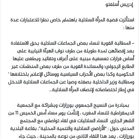
إدريس أسلفتو
ب
ر
استأثرت قضية المرأة السلالية باهتمام خاص نظرا للاعتبارات عدة
ي
منها :
د
ا
– المطالبة القوية لنساء بعض الجماعات السلالية بحق الاستفادة
إ
بعد إقصائهن لمدة طويلة من طرف نواب الهيآة النيابية على
ل
أساس قرارات تعسفية مبنية على أعراف وتقاليد ويطغى عليها
ك
ت
الطابع الرجولي؛ والمساندة القوية من طرف بعض المنظمات غير
ر
الحكومية وكذا بعض الأحزاب السياسية ووسائل الإعلام باختلافها ’
و
ومطالبة وزير الداخلية بصفته وصيا عن الجماعات السلالية التدخل
ن
في إطار اختصاصاته لإنصاف المرأة السلالية…
ي
ا
بمبادرة من النسيج الجمعوي بورزازات وبشراكة مع الجمعية
الديمقراطية للنساء المغرب ، إلتأمت يوم مساء أمس الخميس 11 من
الشهر الجاري النساء السلاليات في لقاء تواصلي مع المجتمع
المدني حول : “الأراضي السلالية والتنمية المحلية”، بقاعة البلدية
بورزازات ، يعد هذا اللقاء الثاني من نوعه بالمدينة ، حيث جاء