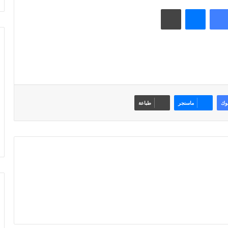
فيسبوك
ماسنجر
طباعة
وك
ماسنجر
طباعة