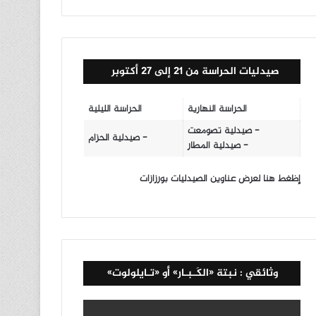
صيدليات الحراسة من 21 إلى 27 أكتوبر
الحراسة النهارية
الحراسة الليلية
- صيدلية تصومعت
- صيدلية الحزام
- صيدلية المطار
إظغط هنا لعرض عناوين الصيدليات بورزازات
وثائقي : نبتة «الكَـبـار» أو «تـايلولوت»