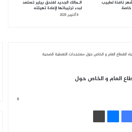
السجن 6 أشهر نافذة لطبيب
الـمالك الجديد لفندق بيلير تستعد
خاصة
لبدء ترتيباتها لإعادة تهيئته
9 أكتوبر، 2025