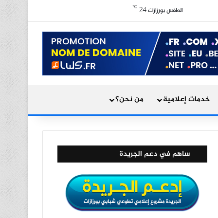
X
فيسبوك
يوتيوب
انستقرام
ملخص الموقع RSS
℃
24
الوضع المظلم
الطقس بورزازات
بحث عن
خدمات إعلامية
من نحن؟
ساهم في دعم الجريدة