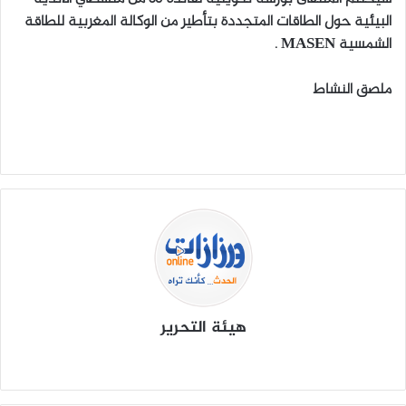
البيئية حول الطاقات المتجددة بتأطير من الوكالة المغربية للطاقة
الشمسية MASEN .
ملصق النشاط
هيئة التحرير
موق
في
X
يوتي
انس
‫Tik
ع
سب
وب
تقرا
To
الوي
وك
م
k