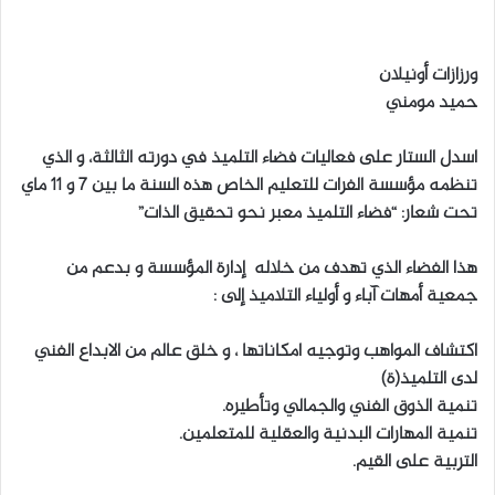
ل
ب
ورزازات أونيلان
ر
حميد مومني
ي
د
اسدل الستار على فعاليات فضاء التلميذ في دورته الثالثة، و الذي
ا
تنظمه مؤسسة الفرات للتعليم الخاص هذه السنة ما بين 7 و 11 ماي
إ
تحت شعار: “فضاء التلميذ معبر نحو تحقيق الذات”
ل
ك
ت
هذا الفضاء الذي تهدف من خلاله إدارة المؤسسة و بدعم من
ر
جمعية أمهات آباء و أولياء التلاميذ إلى :
و
ن
اكتشاف المواهب وتوجيه امكاناتها ، و خلق عالم من الابداع الفني
ي
لدى التلميذ(ة)
ا
تنمية الذوق الفني والجمالي وتأطيره.
تنمية المهارات البدنية والعقلية للمتعلمين.
التربية على القيم.