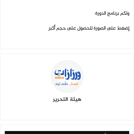
ولكم برنامج الدورة:
إضغط على الصورة للحصول على حجم أكبر
هيئة التحرير
موق
في
X
يوتي
انس
‫Tik
ع
سب
وب
تقرا
To
الوي
وك
م
k
ب