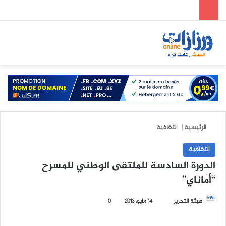
الوضع المظلم
بحث عن
الق
الرئيسية
|
الثقافية
الثقافية
الدورة السادسة للملتقى الوطني للمسرح
“أماناي”
هيئة التحرير
أ
14 مايو، 2013
0
ر
س