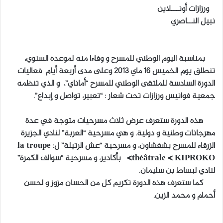
ورزازات أونـــلاين
ل
نبيل النــاصري
ب
ر
ي
بمناسبة اليوم الوطني للمسرح و وفاءا منه لموعده السنوي،
د
تنطلق يوم الخميس 16 ماي 2013 وعلى مدى أربعة أيام فعاليات
ا
الدورة السادسة للملتقى الوطني للمسرح “أماناي”، و الذي تنظمه
إ
جمعية فوانيس ورزازات تحت شعار : “تعبير، تواصل و إبداع”.
ل
ك
ت
هذه الدورة ستعرف عرض ثلاث مسرحيات متوجة في عدة
ر
مهرجانات وطنية و دولية. و هي مسرحية “العربة” لنادي الجزيرة
و
الزرقاء للمسرح بشفشاون، و مسرحية “عش الرتيلة” ل: la troupe
ن
théâtrale < KIPROKO> بأكادير، و مسرحية “سوالف الكمرة”
ي
لنادي لبساط بن سليمان.
ا
كما ستعرف هذه الدورة تكريم كل من الحسان مزوز و لحسن
أحمام و محمد الزين.