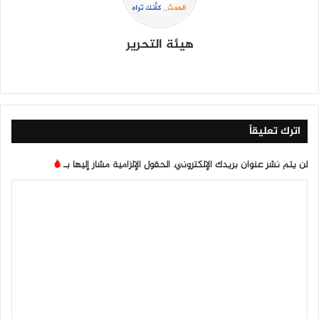
هيئة التحرير
موق
في
X
يوتي
انس
‫Tik
ع
سب
وب
تقرا
To
الوي
وك
م
k
ب
اترك تعليقاً
لن يتم نشر عنوان بريدك الإلكتروني.
الحقول الإلزامية مشار إليها بـ
*
ا
ل
ت
ع
ل
ي
ق