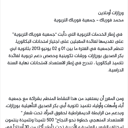
ر
س
ورزازات أونلاين
ل
محمد فورباك – جمعية فورباك التربوية
ب
ر
في إطار الخدمات التربوية التي دأبت “جمعية فورباك التربوية”
ي
على تقديمها لفائدة المقبلين على اجتياز امتحانات البكالوريا،
د
تنظم الجمعية في الفترة ما بين 01 و 02 يونيو 2013 بثانوية ابي
ا
بكر الصديق بورزازات ،ورشات تكوينية وحصص دعم تربوية لفائدة
إ
تلاميذ البكالوريا ، تندرج في إطار الاستعداد لامتحانات نهاية السنة
ل
الدراسية.
ك
ت
ر
و
ن
ومن المقرر أن يستفيد من هذا النشاط المنظم بشراكة مع جمعية
ي
أباء وأمهات وأولياء تلاميذ ثانوية أبي بكر الصديق التأهيلية بورزازات،
ا
وبدعم من الرابطة الديمقراطية لحقوق المرأة، تحت شعار ”
الاستعداد المنهجي خطوة نحو النجاح” 500 تلميذا وتلميذة ينتمون
لمختلف الشعب العلمية و الأدبية تحت تأطير أكثر من 30 أستاذاً في