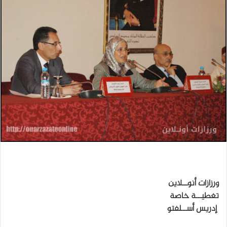
ل
ب
ر
ي
د
ا
إ
ل
ك
ت
ر
و
ن
ي
ورزازات أنوــلاين
ا
تغطيــة خاصة
إدريس أســلفتو