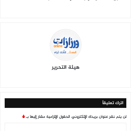
هيئة التحرير
موق
في
X
يوتي
انس
‫Tik
ع
سب
وب
تقرا
To
الوي
وك
م
k
ب
اترك تعليقاً
لن يتم نشر عنوان بريدك الإلكتروني.
الحقول الإلزامية مشار إليها بـ
*
ا