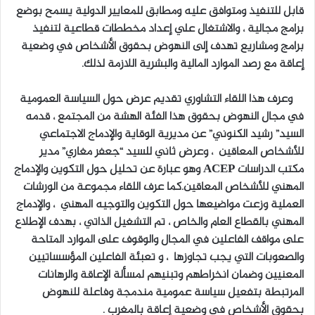
قابل للتنفيذ ومتوافق عليه ومطابق للمعايير الدولية يسمح بوضع
برامج مجالية ، والاشتغال علي إعداد مخططات قطاعية لتنفيذ
برامج ومشاريع تهدف إلى النهوض بحقوق الأشخاص في وضعية
إعاقة مع رصد الموارد المالية والبشرية اللازمة لذلك.
وعرف هذا اللقاء التشاوري تقديم عرض حول السياسة العمومية
في مجال النهوض بحقوق هذا الفئة الهشة من المجتمع ، قدمه
السيد” رشيد الكنوني” عن مديرية الوقاية والإدماج الاجتماعي
للأشخاص المعاقين ، وعرض ثاني للسيد “جعفر مغاري” مدير
مكتب الدراسات ACEP وهو عبارة عن تحليل حول التكوين والإدماج
المهني للأشخاص المعاقين.كما عرف اللقاء مجموعة من الورشات
العملية وزعت مواضيعها حول التكوين والتوجيه المهني ، والإدماج
المهني بالقطاع العام والخاص ، تم التشغيل الذاتي ، بهدف الإطلاع
على مواقف الفاعلين في المجال والوقوف على الموارد المتاحة
والصعوبات التي يجب تجاوزها ، و تعبئة الفاعلين المؤسساتيين
المعنيين وضمان انخراطهم وتبنيهم لمسألة الإعاقة والرهانات
المرتبطة بتفعيل سياسة عمومية مندمجة وفاعلة للنهوض
بحقوق الأشخاص في وضعية إعاقة بالمغرب .