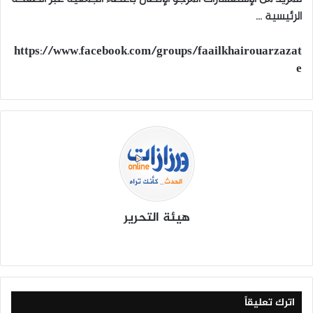
الرئيسية …
https://www.facebook.com/groups/faailkhairouarzazat
e
هيئة التحرير
موق
في
X
يوتي
انس
‫Tik
ع
سب
وب
تقرا
To
الوي
وك
م
k
ب
اترك تعليقاً