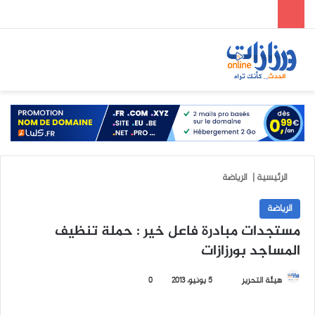
الوضع المظلم
بحث عن
الق
الرئيسية
|
الرياضة
الرياضة
مستجدات مبادرة فاعل خير : حملة تنظيف
المساجد بورزازات
هيئة التحرير
أ
5 يونيو، 2013
0
ر
س