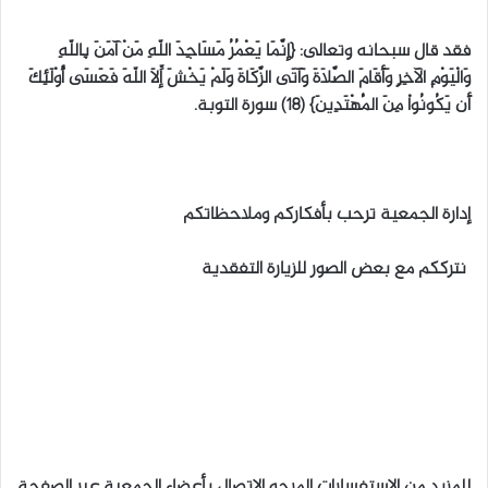
فقد قال سبحانه وتعالى: {إِنَّمَا يَعْمُرُ مَسَاجِدَ اللّهِ مَنْ آمَنَ بِاللّهِ
وَالْيَوْمِ الآخِرِ وَأَقَامَ الصَّلاَةَ وَآتَى الزَّكَاةَ وَلَمْ يَخْشَ إِلاَّ اللّهَ فَعَسَى أُوْلَئِكَ
أَن يَكُونُواْ مِنَ الْمُهْتَدِينَ} (18) سورة التوبة.
إدارة الجمعية ترحب بأفكاركم وملاحظاتكم
نترككم مع بعض الصور للزيارة التفقدية
للمزيد من الإستفسارات المرجو الإتصال بأعضاء الجمعية عبر الصفحة