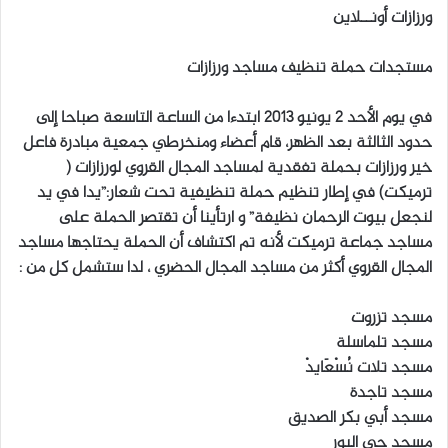
ورزازات أونــلاين
ل
ب
مستجدات حملة تنظيف مساجد ورزازات
ر
ي
في يوم الأحد 2 يونيو 2013 ابتدءا من الساعة التاسعة صباحا إلى
د
حدود الثالثة بعد الظهر، قام أعضاء ومنخرطي جمعية مبادرة فاعل
ا
خير ورزازات بحملة تفقدية لمساجد المجال القروي لورزازات (
إ
ترميكت) في إطار تنظيم حملة تنظيفية تحت شعار:”يدا في يد
ل
لنجعل بيوت الرحمان نظيفة” و ارتأينا أن تقتصر الحملة على
ك
ت
مساجد جماعة ترميكت لأنه تم اكتشاف أن الحملة يحتاجها مساجد
ر
المجال القروي أكثر من مساجد المجال الحضري ، لدا ستشمل كل من :
و
ن
مسجد تزروت
ي
مسجد تلماسلة
ا
مسجد تلات نُسْعَايدْ
مسجد تاجدة
مسجد أبي بكر الصديق
مسجد حي البور