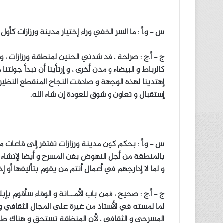
س – و.أ : ما السر الخفي وراء إختيار مدينة ورزازات ك
ج – أ.ج : صراحة ، قد شدني الحنين لمنطقة ورزازات ، و
كالرباط و البيضاء و مدن أخرى ، و إرتأينا أن نبدأ جولتنا 
إهتدينا لهذه الوجهة و صادفت النجاح المنقطع النظير
إستقبال و تعاون و شوق للعودة إن شاء الله.
س – و.أ : بحكم كون مدينة ورزازات تفتقر إلى قاعات
بالمنطقة من أجل النهوض بفن المسرح و أيضا لإنشاء 
و لما لا إدارجهم في أعمال أنتم من يقوم بتأليفها أو إخ
ج – أ.ج : صحيح ، فمن باب الأمــانة و الوفاء سأقوم بإب
لما لمسته في الأستاذ من غيرة على المجال الثقافي و
المسرحي و الثقافي ، لأن المنظقة تستحق و هناك طا