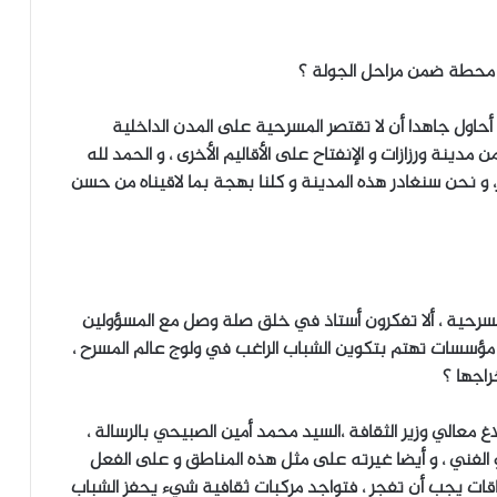
أول محطة ضمن مراحل الجولة ؟
 أحاول جاهدا أن لا تقتصر المسرحية على المدن الداخلية
من مدينة ورزازات و الإنفتاح على الأقاليم الأخرى ، و الحمد لله
، و نحن سنغادر هذه المدينة و كلنا بهجة بما لاقيناه من حسن
 مسرحية ، ألا تفكرون أستاذ في خلق صلة وصل مع المسؤولين
مؤسسات تهتم بتكوين الشباب الراغب في ولوج عالم المسرح ،
راجها ؟
لاغ معالي وزير الثقافة ،السيد محمد أمين الصبيحي بالرسالة ،
 الفني ، و أيضا غيرته على مثل هذه المناطق و على الفعل
قات يجب أن تفجر ، فتواجد مركبات ثقافية شيء يحفز الشباب