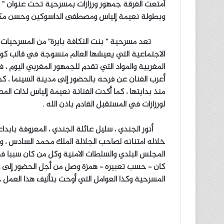
أمتعت الفرقة جمهور ورزازات بمسرحية تحت عنوان ” بنت 
وبطولة نعيمة إلياس ومصطفى الداسوكين وحسن مكيا
تعد مسرحية ” بنت النكافة بايرة” من المسرحيات ال
الاجتماعية التي يعيشها العالم منسوجة في قالب كو
المغربية والمواد التي تقدم للجمهور المغربي اليوم ،
أعرب الفنان عن فرحه بالحضور إلى مدينة السينما ، كم
منذ بدايتها ، كما أكدت الفنانة نعيمة إلياس لذات المصد
لورزازات في المستقبل القادم باذن الله .
أنور الجندي ، سليل عائلة الجندي ، المعروفة بابداعه
خلاله امتنانه لصاحب الجلالة الملك محمد السادس ، 
المجلس البلدي والسلطات الامنية وكل من كان سببا ف
كان – حسب تعبيره – همزة وصل من أجل الحضور إلى ورز
المسرحية وكذا العوامل التي أوحت بتأليف هذا العمل ، 