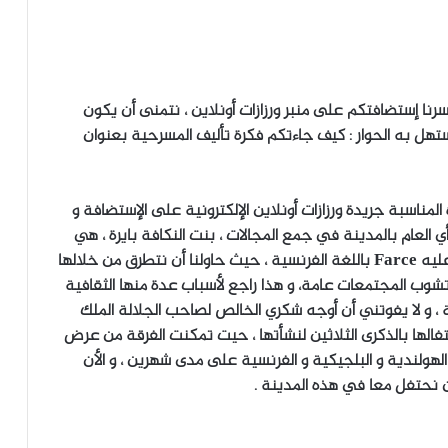
 تسرنا إستضافتكم على منبر ورزازات أونلاين ، نتمنى أن يكون
تهل به الحوار : كيف جاءتكم فكرة تأليف المسرحية بعنوان
 المناسبة جريدة ورزازات أونلاين الإلكترونية على الإستضافة و
ي العام بالمدينة في جمع المجالات ، بنت النكافة بايرة ، هي
مسرحية تندرج ضمن المسرح الكوميدي أو ما يصطلح عليه Farce باللغة الفرنسية ، حيث حاولنا أن نتطرق من خلالها
شوب المجتمعات عامة، و هذا راجع لأسباب عدة منها الثقافية
ية ، و لا يفوتني أن أوجه شكري الخالص لصاحب الجلالة الملك
تفالها بالذكرى الثلاثين لنشأتها ، حيت تمكنت الفرقة من عرض
الهولندية و البلجيكية و الفرنسية على مدى شهرين ، و الأن
أن نحتفل معا في هذه المدينة .