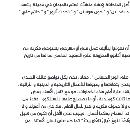
 أهل المنطقة لإنشاء منشآت تهتم بالميدان في مدينة يشهد
ل دايفد لين” و ” جون هوستن ” و ” نجدت أنزور ” و ” حاثم علي ”
 ، أن تقوموا بتأليف عمل فني أو مسرحي يستوحي فكرته من
صية أكلاوو المعروفة على الصعيد العالمي لما لها من تاريخ
فت على الوتر الحساس ” . فعلا ، نحن بكل تواضع عائلة الجندي
بثقافتها و بميولها للأعمال التاريخية و الدينية و الثراثية ،
 يقف عثرة أمام هذه الخطوات ، هو مع كامل الأسف بعض
تها كانت كوميدية ، أو ما يصطلح عليها بالسيتكوم ، فقط من
 حمولة فكرية و هدر للمال العام ، فلا هي من أصولنا و لا
إن تم السماح بهكذا أعمال ، فيجب على الأقل أن تكون من قبيل
احْدْ النُوعْ دْيالْ تامْغِربيتْ ” كما جاء على لسان الأستاذ ، من