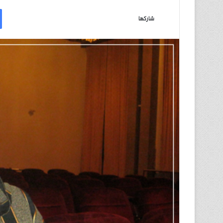
ر
س
شاركها
ل
ب
ر
ي
د
ا
إ
ل
ك
ت
ر
و
ن
ي
ا