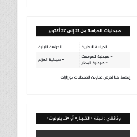
صيدليات الحراسة من 21 إلى 27 أكتوبر
الحراسة النهارية
الحراسة الليلية
- صيدلية تصومعت
- صيدلية الحزام
- صيدلية المطار
إظغط هنا لعرض عناوين الصيدليات بورزازات
وثائقي : نبتة «الكَـبـار» أو «تـايلولوت»