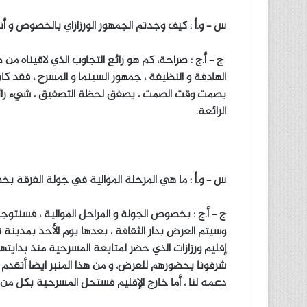
س – و.أ : كيف وجدتم الجمهور الورزازاي بالخصوص و أن
ج – أ.ج : صراحة، كم هو رائع التجاوب الذي لاقيناه 
الهادفة و النظيفة ، جمهور السينما و المسرح ، فقد 
يصمت وقت الصمت ، يصفق لحظة التصفيق ، شيء رائع
الرائعة.
س – و.أ : ما هي المرحلة الموالية في جولة الفرقة بخ
وسيتم العرض بدار الثقافة ، بعدها يوم الأحد بمدينة 
إقليم ورزازات الذي حضر لمتابعة المسرحية منذ بدايتها
شرفونا بحضورهم للعرض، و من هذا المنبر ايضا أتقدم
دعمه لنا ، أما خارج الإقليم فستحل المسرحية بكل من ت