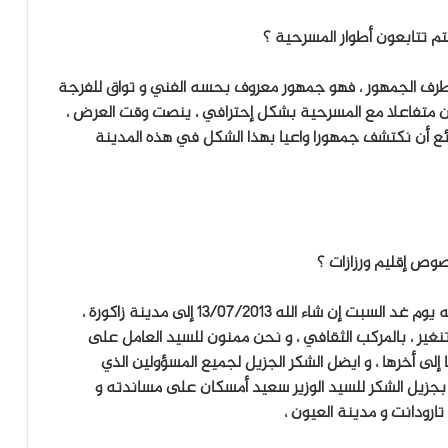
تم تتابعون أطوار المسرحية ؟
من طرف الجمهور ، فهو جمهور معروف بحسه الفني و تواق للفرجة
كان متفاعلا مع المسرحية بشكل إحترافي ، ينصت وقت العرض ،
 أن نكتشف جمهورا واعيا بهذا الشكل في هذه المدينة
صوص إقليم ورزازات ؟
ج – أ.ج : بخصوص الجولة و المراحل الموالية ، فسنتوجه يوم غد السبت إن شاء الله 13/07/2013 إلى مدينة زاكورة ،
تنغير ، بالمركب الثقافي ، و نحن ممنون للسيد العامل على
 إلى أخرها ، و ايضل الشكر الجزيل لجميع المسؤولين الذي
 بجزيل الشكر للسيد الوزير سعيد أمسكان على مساندته و
ارودانت و مدينة العيون ،