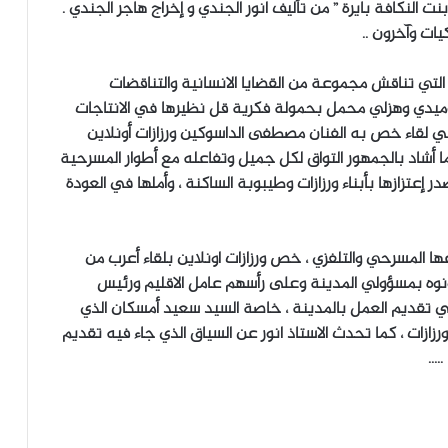
النكافة بايرة ” من تأليف انور الجندي و إخراج هاجر الجندي .
ت وآخرون ..
تي تناقش مجموعة من القضايا الانسانية والتناقضات
ميدي وهزلي محمل بحمولة فكرية قل نظيرها في الانتاجات
 في لقاء خص به الفنان مصطفى الداسوكين ورزازات أونلاين
ا أشاد بالجمهور التواق لكل جميل وتفاعله مع أطوار المسرحية
ر إعتزازها بأبناء ورزازات وطيبوبة الساكنة ، وأملها في العودة
ا المسرحي والتلفزي ، خص ورزازات اونلاين بلقاء أعرب من
ونوه بمسؤولي المدينة وعلى رأسهم عامل الاقليم ورئيس
ي تقديم العمل بالمدينة ، خاصة السيد سعيد أمسكان الذي
ازات ، كما تحدث الاستاذ انور عن السياق الذي جاء فيه تقديم
…..