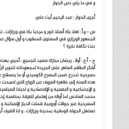
و في ما يلي نص الحوار
أجرى الحوار : عبد الرحيم أيت علي
س – و.أ : اهلا بك أستاذ انور و مرحبا بك في ورزازات ،
الجمهور الورزازي في المستوى المطلوب و أول سؤال نس
بنت نكافة بايرة ؟
ج – أ.ج : أولا ، رمضان مبارك سعيد للجميع ، أحيي بهذه
أشكر الطاقم الساهر على الجريدة لمجهوداته لتنوير الرأ
هذه السنة إلى ظاهرة العزوف عن الزواج التي اصبحت ت
و الإجتماعية و النفسية و الإقتصادية و احيانا السياس
محمد السادس لما أولاه من إهتمام للفرقة بمناسبة إح
المسرحية عبر جولات أوروبية شملت الديار الإسبانية و 
نستهل الجولة الوطنية بمدينة ورزازات ، و لنا الشرف 