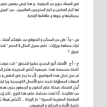
في العطاء بنوع من الحرفية ، و هذا ليس بعسير على
لها كبار الفنانين و كبار المخرجين العالميين ، من “قبي
بجماليتها و جوها و طاقاتها الزاخرة.
س – و.أ : هل من الممكن و المتوقع من طرفكم أستاذ
ثراث منطقة ورزازات ، على سبيل المثال لا الحصر ” شخ
عريق ؟
ج – أ.ج : الأستاذ أنور الجندي مشيرا للمحاور ” انت عز
كاملة متحمسة لهذا ، فبمعية أختي المخرجة هاجر الجندي 
لم نمل لمثل هذه المواضيع ، لأن ما يحز في النفس و
الجهات المسؤولة تتجه نحو الأعمال الكوميدية ويا لي
أجل الضحك، ضحك على الذقون و الجمهور بدون هدف و لا
من تقاليدنا ، أنا لست متحاملا على هذا النوع ، لكن 
السلسلة المغربية المميزة ” دار الورثة … كَتْحْسْ فِيهَا بْوَ
ناحية الأزياء و الديكور و المضمون ،