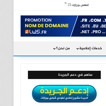
X
فيسبوك
يوتيوب
انستقرام
ملخص الموقع RSS
℃
23
الوضع المظلم
الطقس بورزازات
بحث عن
خدمات إعلامية
من نحن؟
ساهم في دعم الجريدة