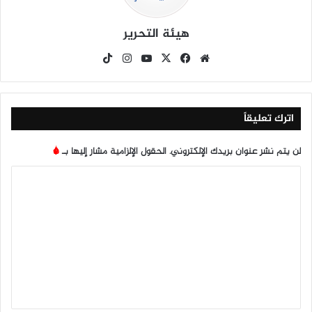
هيئة التحرير
موق
في
X
يوتي
انس
‫Tik
ع
سب
وب
تقرا
To
الوي
وك
م
k
ب
اترك تعليقاً
لن يتم نشر عنوان بريدك الإلكتروني.
الحقول الإلزامية مشار إليها بـ
*
ا
ل
ت
ع
ل
ي
ق