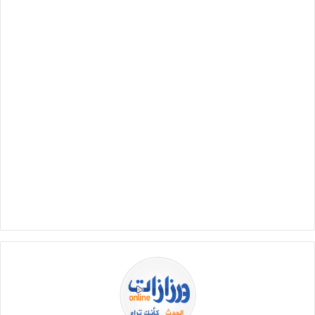
ب
ر
ي
د
ا
إ
ل
ك
ت
ر
و
ن
ي
ا