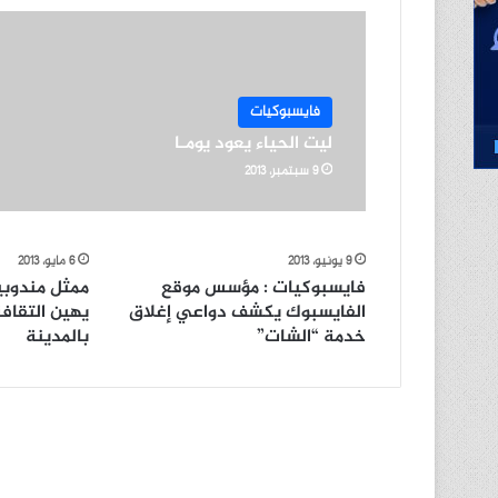
فايسبوكيات
ليت الحياء يعود يومـا
9 سبتمبر، 2013
9 يونيو، 2013
6 مايو، 2013
فايسبوكيات : مؤسس موقع
ممثل مندوبية
الفايسبوك يكشف دواعي إغلاق
يهين التقاف
خدمة “الشات”
بالمدينة