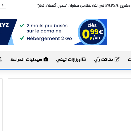
 “جذور، أغصان، ثمار”
ت
مقالات رأي
ورزازات تيفي
صيدليات الحراسة