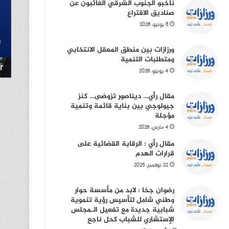
ناخبو الجنوب الشرقي الغائبون عن
صناديق الاقتراع
8 يونيو، 2026
ورزازات بين منطق المعقل الانتخابي
ومتطلبات التنمية
4 يونيو، 2026
مقال رأي… ديناصور تزوضى… كنز
جيولوجي بين بناية قائمة وتنمية
مؤجلة
4 مارس، 2026
مقال رأي : الرقابة القضائية على
قرارات الهدم
22 نوفمبر، 2025
رضوان جخا : لابد من مأسسة حوار
وطني شامل لتأسيس رؤية تنموية
شبابية جديدة مع تفعيل الـمجلس
الإستشاري للشباب كحل ناجع