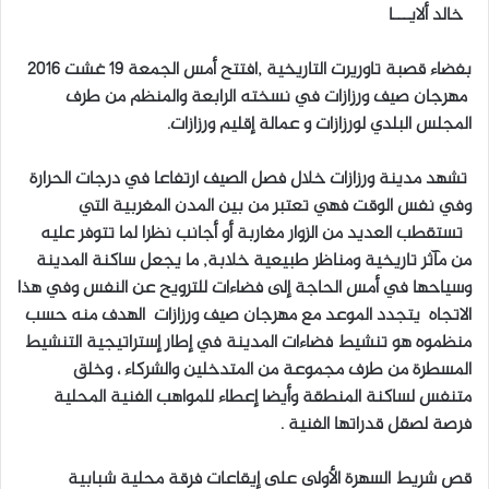
خالد ألايـــا
بفضاء قصبة تاوريرت التاريخية ,افتتح أمس الجمعة 19 غشت 2016
مهرجان صيف ورزازات في نسخته الرابعة والمنظم من طرف
المجلس البلدي لورزازات و عمالة إقليم ورزازات.
تشهد مدينة ورزازات خلال فصل الصيف ارتفاعا في درجات الحرارة
وفي نفس الوقت فهي تعتبر من بين المدن المغربية التي
تستقطب العديد من الزوار مغاربة أو أجانب نظرا لما تتوفر عليه
من مآثر تاريخية ومناظر طبيعية خلابة, ما يجعل ساكنة المدينة
وسياحها في أمس الحاجة إلى فضاءات للترويح عن النفس وفي هذا
الاتجاه يتجدد الموعد مع مهرجان صيف ورزازات الهدف منه حسب
منظموه هو تنشيط فضاءات المدينة في إطار إستراتيجية التنشيط
المسطرة من طرف مجموعة من المتدخلين والشركاء ، وخلق
متنفس لساكنة المنطقة وأيضا إعطاء للمواهب الفنية المحلية
فرصة لصقل قدراتها الفنية .
قص شريط السهرة الأولى على إيقاعات فرقة محلية شبابية