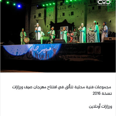
ل
ب
ر
ي
د
ا
إ
ل
ك
ت
ر
و
ن
مجموعات فنية محلية تتألق في افتتاح مهرجان صيف ورزازات
ي
نسخة 2016
ا
ورزازات أونلاين