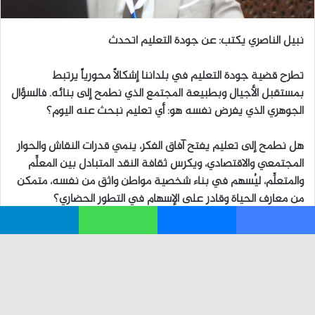
فيسبوك
ماسنجر
واتساب
تيلقرام
زر