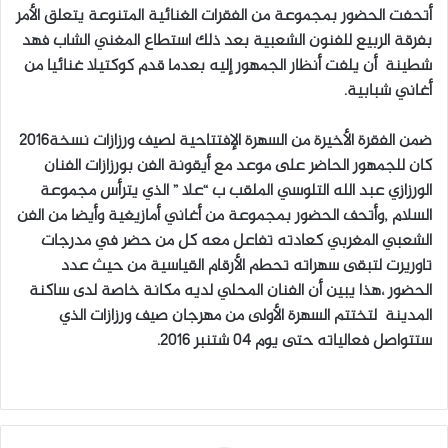
أتحفت الحضور بمجموعة من الفقرات الغنائية المتنوعة يتعلق الأمر
بفرقة الربيع للفنون الشعبية بعد ذلك استطاع المغني الشاب فهد
شطينة أن يلفت أنظار الجمهور إليه بعدما قدم كوكتيلا غنائيا من
أغاني شبابية.
ضمن الفقرة الأخيرة من السهرة الإفتتاحية لصيف ورزازات نسخة2016
كان للجمهور الحاضر على موعد مع أيقونة الفن بورزازات الفنان
الورزازي عبد الله التلوسي الملقب ب “علا ” الذي يترأس مجموعة
السلام ,وأتحف الحضور بمجموعة من أغاني أمازيغية وأيضا من الفن
الشعبي المغربي كعادته تفاعل معه كل من حضر في مدرجات
تاوريرت لتبقى سهراته تحطم الأرقام القياسية من حيث عدد
الحضور ،هذا يبين أن الفنان المحلي لديه مكانة خاصة لدى ساكنة
المدينة لتختتم السهرة الأولى من مهرجان صيف ورزازات الذي
ستتواصل فعالياته حتى يوم 04 شتنبر 2016.