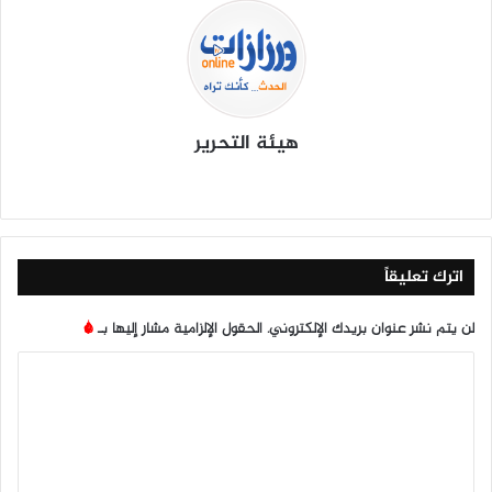
هيئة التحرير
موق
في
X
يوتي
انس
‫Tik
ع
سب
وب
تقرا
To
الوي
وك
م
k
ب
اترك تعليقاً
لن يتم نشر عنوان بريدك الإلكتروني.
الحقول الإلزامية مشار إليها بـ
*
ا
ل
ت
ع