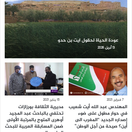
عودة الحياة لحقول ايت بن حدو
13 أبريل، 2026
7 فبراير، 2021
15 يناير، 2021
المهندس عبد الله أيت شعيب
مديرية الثقافة بورزازات
في حوار مطول على ضوء
تحتفي بالباحث عبد المجيد
إصداره الجديد “المغرب الى
أوهرى المتوج بالمرتبة الأولى
أين؟ صيحة من أجل الوطن”
ضمن المسابقة العربية للبحث