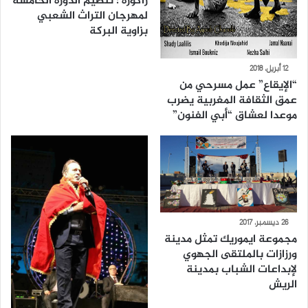
زاكورة : تنظيم الدورة الخامسة
لمهرجان التراث الشعبي
بزاوية البركة
12 أبريل، 2018
“الإيقاع” عمل مسرحي من
عمق الثقافة المغربية يضرب
موعدا لعشاق “أبي الفنون”
26 ديسمبر، 2017
مجموعة ايموريك تمثل مدينة
ورزازات بالملتقى الجهوي
لإبداعات الشباب بمدينة
الريش