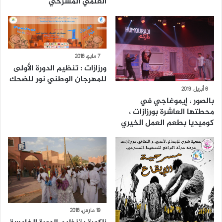
العلمي المسرحي
7 مايو، 2018
ورزازات : تنظيم الدورة الأولى
للمهرجان الوطني نور للضحك
6 أبريل، 2019
بالصور ، إيموغاجي في
محطتها العاشرة بورزازات ،
كوميديا بطعم العمل الخيري
19 مارس، 2018